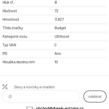
Hluk tř.
B
Hlučnost
72
Hmotnost
11.827
Třída značky
Budget
Kategorie vozu
Užitkové
Typ VAN
C
MS
Ano
Hloubka dezénu mm
10
Slevy a novinky e-mailem
odebírat
obchod@dusek-automa.cz