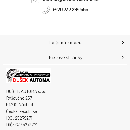
+420 737 284 555
Další informace
Textové stránky
DUŠEK AUTOMA s.r.o.
Ryšavého 257
547 01 Náchod
Česká Republika
IČO: 25279271
DIČ: CZ25279271