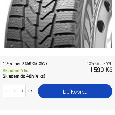
Běžná cena:
2 595
Kč
(-
39
%)
1 314
Kč bez DPH
1 590
Kč
Skladem 4 ks
Skladem do 48h (4 ks)
-
+
Do košíku
ks