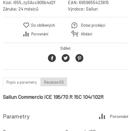
Kód:
i655_tySAcc906b4d2f
EAN:
6959655423815
Záruka:
24 měsíců
Výrobce:
Sailun
Do oblíbených
Dotaz prodejci
Porovnání
Hlídání
Sdílet
Popis a parametry
Recenze (0)
Sailun Commercio ICE 195/70 R 15C 104/102R
Parametry
Porovnání