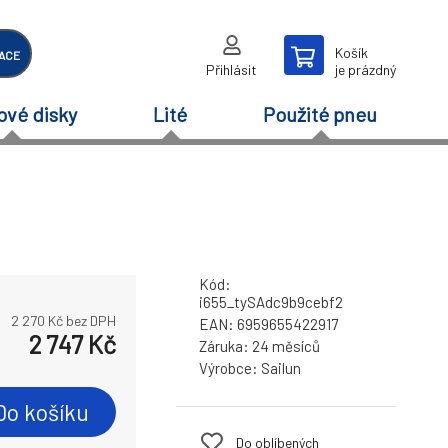
Košík
ACE
Přihlásit
je prázdný
ové disky
Lité
Použité pneu
Kód:
i655_tySAdc9b9cebf2
2 270
Kč bez DPH
EAN:
6959655422917
2 747
Kč
Záruka:
24 měsíců
Výrobce:
Sailun
Do košíku
Do oblíbených