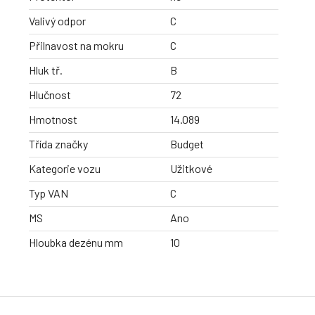
Valivý odpor
C
Přilnavost na mokru
C
Hluk tř.
B
Hlučnost
72
Hmotnost
14.089
Třída značky
Budget
Kategorie vozu
Užitkové
Typ VAN
C
MS
Ano
Hloubka dezénu mm
10