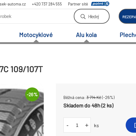
sek-automa.cz
+420 737 284 555
Partner sítě
Hledej
REZERV
Motocyklové
Alu kola
Plech
17C 109/107T
-
26
%
Běžná cena:
3 714
Kč
(-
26
%)
Skladem do 48h (2 ks)
-
+
ks