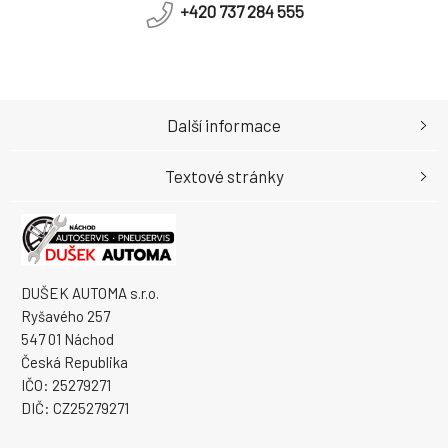
+420 737 284 555
Další informace
Textové stránky
DUŠEK AUTOMA s.r.o.
Ryšavého 257
547 01 Náchod
Česká Republika
IČO: 25279271
DIČ: CZ25279271