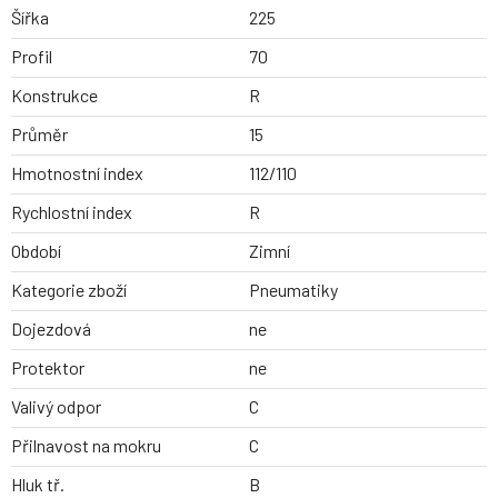
Šířka
225
Profil
70
Konstrukce
R
Průměr
15
Hmotnostní index
112/110
Rychlostní index
R
Období
Zimní
Kategorie zboží
Pneumatiky
Dojezdová
ne
Protektor
ne
Valivý odpor
C
Přilnavost na mokru
C
Hluk tř.
B