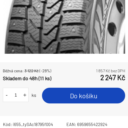
Běžná cena:
3 122
Kč
(-
28
%)
1 857
Kč bez DPH
2 247
Kč
Skladem do 48h (11 ks)
-
+
Do košíku
ks
Kód:
i655_tySAc18795f004
EAN:
6959655422924