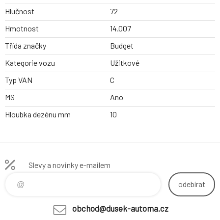
Hlučnost
72
Hmotnost
14.007
Třída značky
Budget
Kategorie vozu
Užitkové
Typ VAN
C
MS
Ano
Hloubka dezénu mm
10
Slevy a novinky e-mailem
odebírat
obchod@dusek-automa.cz