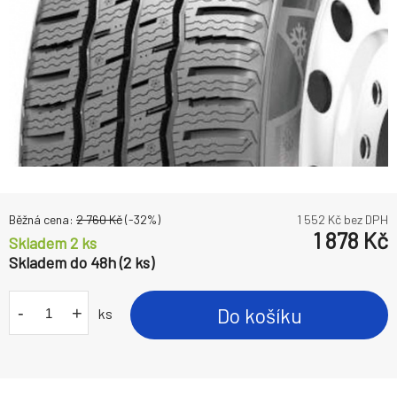
Běžná cena:
2 760
Kč
(-
32
%)
1 552
Kč bez DPH
1 878
Kč
Skladem 2 ks
Skladem do 48h (2 ks)
-
+
Do košíku
ks