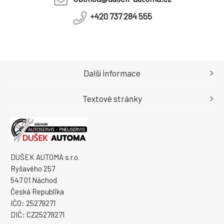
+420 737 284 555
Další informace
Textové stránky
DUŠEK AUTOMA s.r.o.
Ryšavého 257
547 01 Náchod
Česká Republika
IČO: 25279271
DIČ: CZ25279271