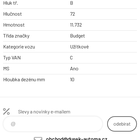
Hluk tř.
B
Hlučnost
72
Hmotnost
11.732
Třída značky
Budget
Kategorie vozu
Užitkové
Typ VAN
C
MS
Ano
Hloubka dezénu mm
10
Slevy a novinky e-mailem
odebírat
obchod@dusek-automa.cz