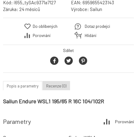
Kód:
i655_tySAc9371a7127
EAN:
6959655423143
Záruka:
24 měsíců
Výrobce:
Sailun
Do oblíbených
Dotaz prodejci
Porovnání
Hlídání
Sdílet
Popis a parametry
Recenze (0)
Sailun Endure WSL1 195/65 R 16C 104/102R
Parametry
Porovnání