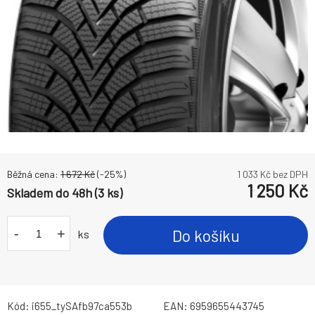
Běžná cena:
1 672
Kč
(-
25
%)
1 033
Kč bez DPH
1 250
Kč
Skladem do 48h (3 ks)
-
+
Do košíku
ks
Kód:
i655_tySAfb97ca553b
EAN:
6959655443745