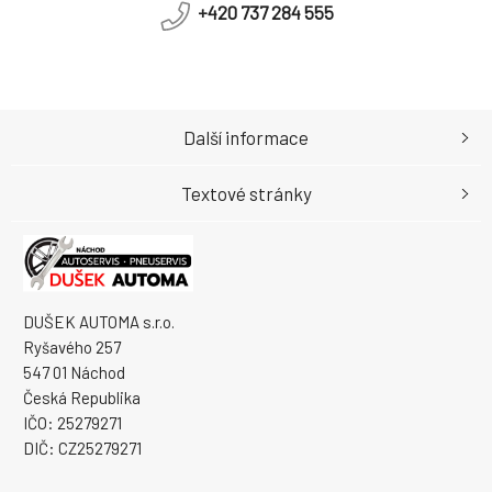
+420 737 284 555
Další informace
Textové stránky
DUŠEK AUTOMA s.r.o.
Ryšavého 257
547 01 Náchod
Česká Republika
IČO: 25279271
DIČ: CZ25279271