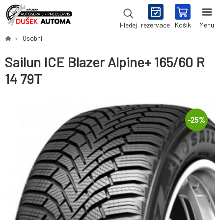
rezervace
Košík
Menu
Hledej
Osobní
Sailun ICE Blazer Alpine+ 165/60 R
14 79T
-
25
%