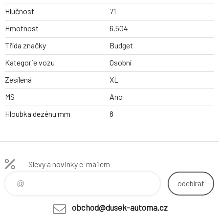
Hlučnost
71
Hmotnost
6.504
Třída značky
Budget
Kategorie vozu
Osobní
Zesílená
XL
MS
Ano
Hloubka dezénu mm
8
Slevy a novinky e-mailem
odebírat
obchod@dusek-automa.cz