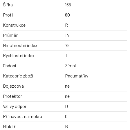
Šířka
165
Profil
60
Konstrukce
R
Průměr
14
Hmotnostní index
79
Rychlostní index
T
Období
Zimní
Kategorie zboží
Pneumatiky
Dojezdová
ne
Protektor
ne
Valivý odpor
D
Přilnavost na mokru
C
Hluk tř.
B