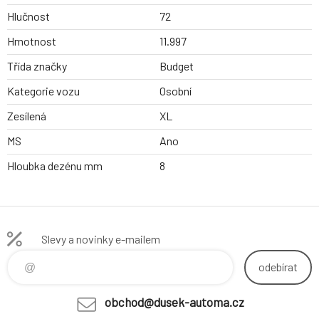
Hlučnost
72
Hmotnost
11.997
Třída značky
Budget
Kategorie vozu
Osobní
Zesílená
XL
MS
Ano
Hloubka dezénu mm
8
Slevy a novinky e-mailem
odebírat
obchod@dusek-automa.cz