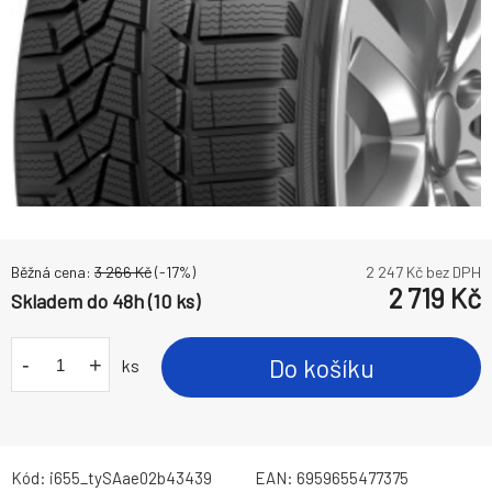
Běžná cena:
3 266
Kč
(-
17
%)
2 247
Kč bez DPH
2 719
Kč
Skladem do 48h (10 ks)
-
+
Do košíku
ks
Kód:
i655_tySAae02b43439
EAN:
6959655477375