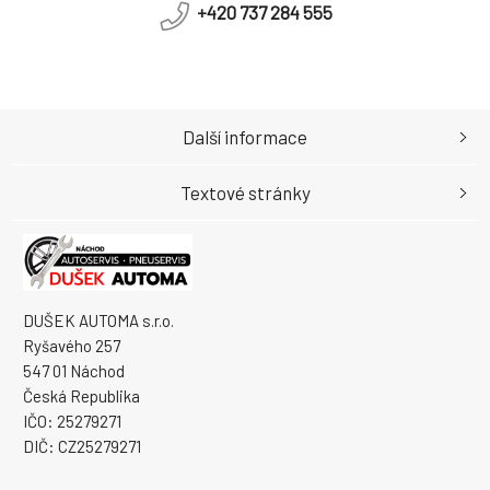
+420 737 284 555
Další informace
Textové stránky
DUŠEK AUTOMA s.r.o.
Ryšavého 257
547 01 Náchod
Česká Republika
IČO: 25279271
DIČ: CZ25279271