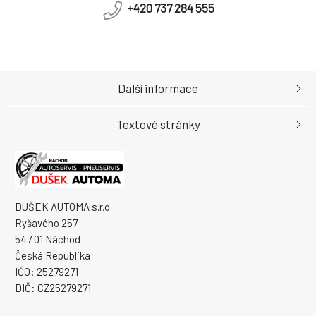
+420 737 284 555
Další informace
Textové stránky
DUŠEK AUTOMA s.r.o.
Ryšavého 257
547 01 Náchod
Česká Republika
IČO: 25279271
DIČ: CZ25279271