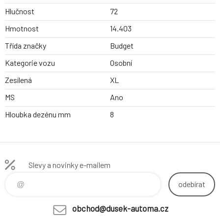
Hlučnost
72
Hmotnost
14.403
Třída značky
Budget
Kategorie vozu
Osobní
Zesílená
XL
MS
Ano
Hloubka dezénu mm
8
Slevy a novinky e-mailem
odebírat
obchod@dusek-automa.cz