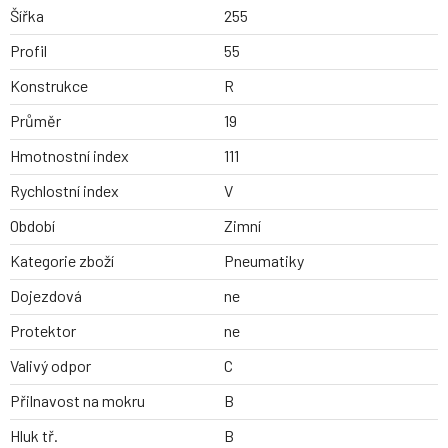
Šířka
255
Profil
55
Konstrukce
R
Průměr
19
Hmotnostní index
111
Rychlostní index
V
Období
Zimní
Kategorie zboží
Pneumatiky
Dojezdová
ne
Protektor
ne
Valivý odpor
C
Přilnavost na mokru
B
Hluk tř.
B