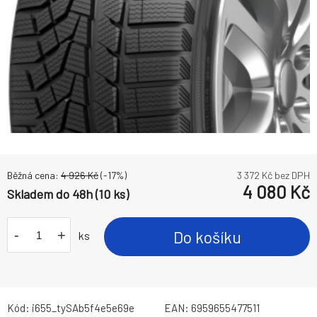
Běžná cena:
4 926
Kč
(-
17
%)
3 372
Kč bez DPH
4 080
Kč
Skladem do 48h (10 ks)
-
+
Do košíku
ks
Kód:
i655_tySAb5f4e5e69e
EAN:
6959655477511