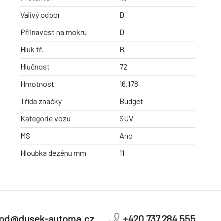
Valivý odpor
D
Přilnavost na mokru
D
Hluk tř.
B
Hlučnost
72
Hmotnost
16.178
Třída značky
Budget
Kategorie vozu
SUV
MS
Ano
Hloubka dezénu mm
11
od@dusek-automa.cz
+420 737 284 555