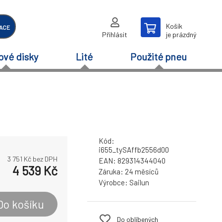
Košík
ACE
Přihlásit
je prázdný
ové disky
Lité
Použité pneu
Kód:
i655_tySAffb2556d00
3 751
Kč bez DPH
EAN:
829314344040
4 539
Kč
Záruka:
24 měsíců
Výrobce:
Sailun
Do košíku
Do oblíbených