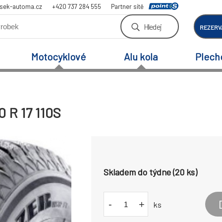
sek-automa.cz
+420 737 284 555
Partner sítě
Hledej
REZERV
Motocyklové
Alu kola
Plech
 R 17 110S
Skladem do týdne (20 ks)
-
+
ks