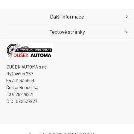
Další informace
Textové stránky
DUŠEK AUTOMA s.r.o.
Ryšavého 257
547 01 Náchod
Česká Republika
IČO: 25279271
DIČ: CZ25279271