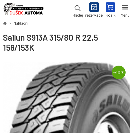
rezervace
Košík
Menu
Hledej
Nákladní
Sailun S913A 315/80 R 22,5
156/153K
-
40
%