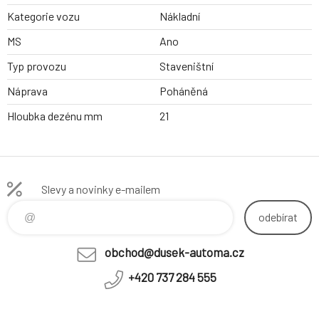
Kategorie vozu
Nákladní
MS
Ano
Typ provozu
Staveništní
Náprava
Poháněná
Hloubka dezénu mm
21
Slevy a novinky e-mailem
odebírat
obchod@dusek-automa.cz
+420 737 284 555