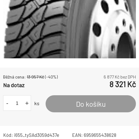
Běžná cena:
13 957
Kč
(-
40
%)
6 877
Kč bez DPH
8 321
Kč
Na dotaz
-
+
Do košíku
ks
Kód:
i655_tySAd3059d437e
EAN:
6959655438628