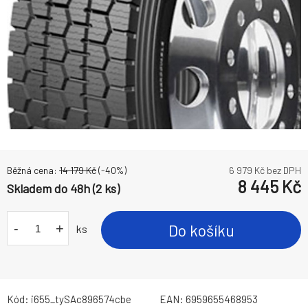
Běžná cena:
14 179
Kč
(-
40
%)
6 979
Kč bez DPH
8 445
Kč
Skladem do 48h (2 ks)
-
+
Do košíku
ks
Kód:
i655_tySAc896574cbe
EAN:
6959655468953