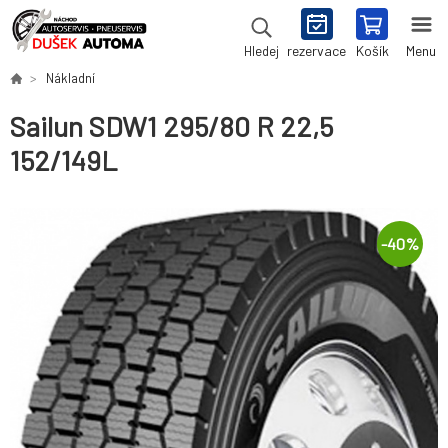
rezervace
Košík
Menu
Hledej
Nákladní
Sailun SDW1 295/80 R 22,5
152/149L
-
40
%