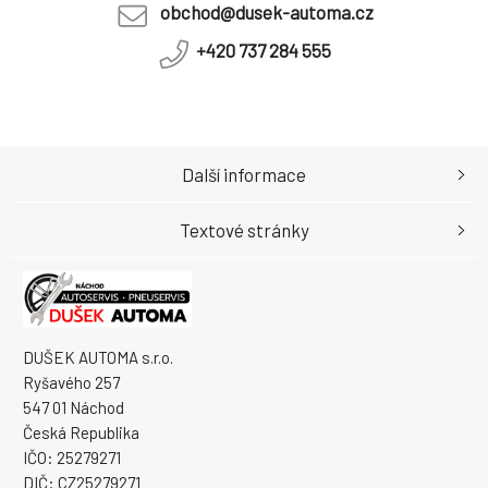
obchod@dusek-automa.cz
+420 737 284 555
Další informace
Textové stránky
DUŠEK AUTOMA s.r.o.
Ryšavého 257
547 01 Náchod
Česká Republika
IČO: 25279271
DIČ: CZ25279271