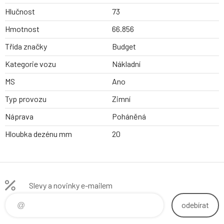
Hlučnost
73
Hmotnost
66.856
Třída značky
Budget
Kategorie vozu
Nákladní
MS
Ano
Typ provozu
Zimní
Náprava
Poháněná
Hloubka dezénu mm
20
Slevy a novinky e-mailem
odebírat