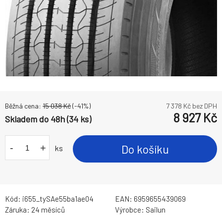
Běžná cena:
15 038
Kč
(-
41
%)
7 378
Kč bez DPH
8 927
Kč
Skladem do 48h (34 ks)
-
+
Do košíku
ks
Kód:
i655_tySAe55ba1ae04
EAN:
6959655439069
Záruka:
24 měsíců
Výrobce:
Sailun