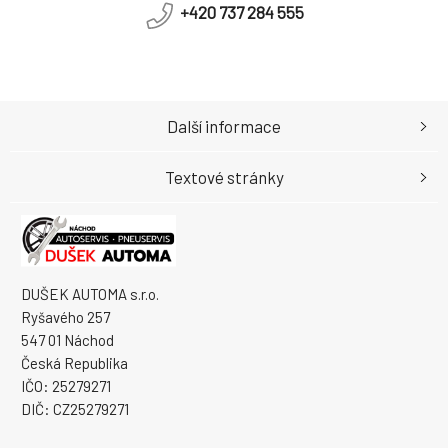
+420 737 284 555
Další informace
Textové stránky
DUŠEK AUTOMA s.r.o.
Ryšavého 257
547 01 Náchod
Česká Republika
IČO: 25279271
DIČ: CZ25279271