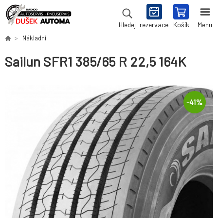
rezervace
Košík
Menu
Hledej
Nákladní
Sailun SFR1 385/65 R 22,5 164K
-
41
%