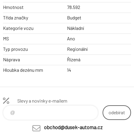
Hmotnost
78.592
Třída značky
Budget
Kategorie vozu
Nákladní
MS
Ano
Typ provozu
Regionální
Náprava
Řízená
Hloubka dezénu mm
14
Slevy a novinky e-mailem
odebírat
obchod@dusek-automa.cz