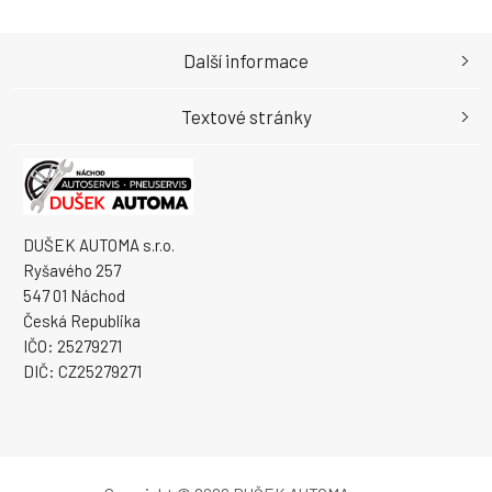
Další informace
Textové stránky
DUŠEK AUTOMA s.r.o.
Ryšavého 257
547 01 Náchod
Česká Republika
IČO: 25279271
DIČ: CZ25279271