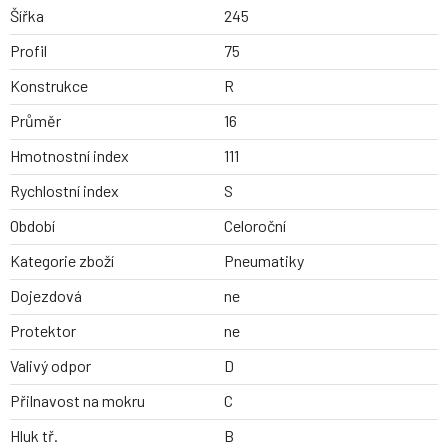
Šířka
245
Profil
75
Konstrukce
R
Průměr
16
Hmotnostní index
111
Rychlostní index
S
Období
Celoroční
Kategorie zboží
Pneumatiky
Dojezdová
ne
Protektor
ne
Valivý odpor
D
Přilnavost na mokru
C
Hluk tř.
B