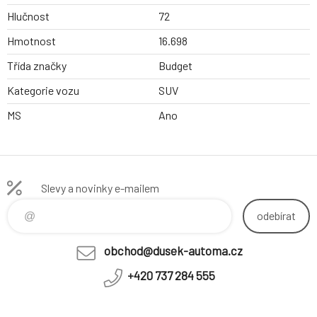
Hlučnost
72
Hmotnost
16.698
Třída značky
Budget
Kategorie vozu
SUV
MS
Ano
Slevy a novinky e-mailem
odebírat
obchod@dusek-automa.cz
+420 737 284 555