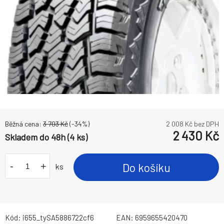
Běžná cena:
3 703
Kč
(-
34
%)
2 008
Kč bez DPH
2 430
Kč
Skladem do 48h (4 ks)
-
+
Do košíku
ks
Kód:
i655_tySA5886722cf6
EAN:
6959655420470