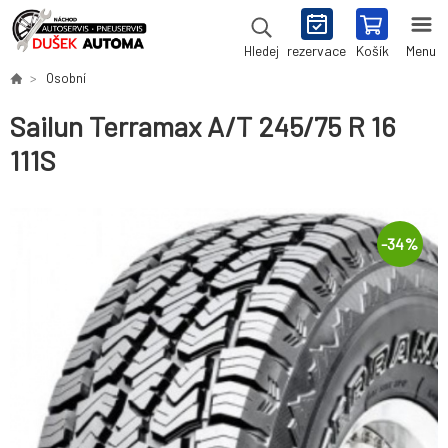
rezervace
Košík
Menu
Hledej
Osobní
Sailun Terramax A/T 245/75 R 16
111S
-
34
%