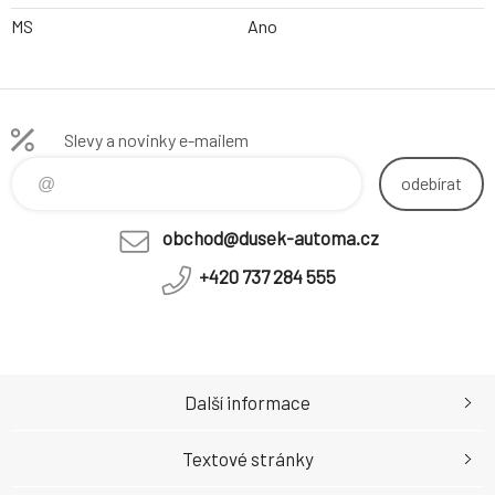
MS
Ano
Slevy a novinky e-mailem
odebírat
obchod@dusek-automa.cz
+420 737 284 555
Další informace
Textové stránky