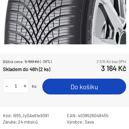
Běžná cena:
5 109
Kč
(-
38
%)
2 615
Kč bez DPH
3 164
Kč
Skladem do 48h (2 ks)
-
+
Do košíku
ks
Kód:
i655_tySAe61e9391
EAN:
4038526048455
Záruka:
24 měsíců
Výrobce:
Sava