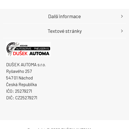
Další informace
Textové stránky
DUŠEK AUTOMA s.r.o.
Ryšavého 257
547 01 Náchod
Česká Republika
IČO: 25279271
DIČ: CZ25279271