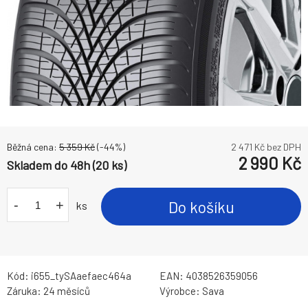
Běžná cena:
5 359
Kč
(-
44
%)
2 471
Kč bez DPH
2 990
Kč
Skladem do 48h (20 ks)
-
+
Do košíku
ks
Kód:
i655_tySAaefaec464a
EAN:
4038526359056
Záruka:
24 měsíců
Výrobce:
Sava