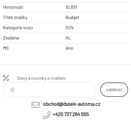
Hmotnost
10.831
Třída značky
Budget
Kategorie vozu
SUV
Zesílená
XL
MS
Ano
Slevy a novinky e-mailem
odebírat
obchod@dusek-automa.cz
+420 737 284 555