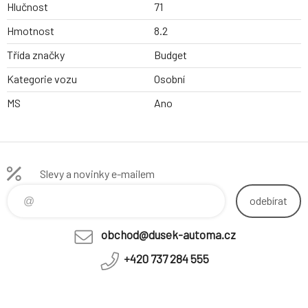
Hlučnost
71
Hmotnost
8.2
Třída značky
Budget
Kategorie vozu
Osobní
MS
Ano
Slevy a novinky e-mailem
odebírat
obchod@dusek-automa.cz
+420 737 284 555