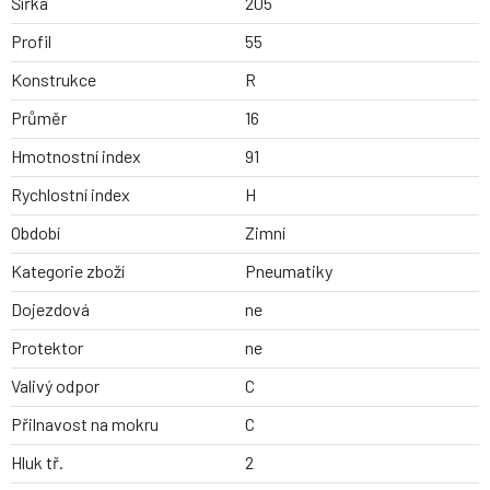
Šířka
205
Profil
55
Konstrukce
R
Průměr
16
Hmotnostní index
91
Rychlostní index
H
Období
Zimní
Kategorie zboží
Pneumatiky
Dojezdová
ne
Protektor
ne
Valivý odpor
C
Přilnavost na mokru
C
Hluk tř.
2