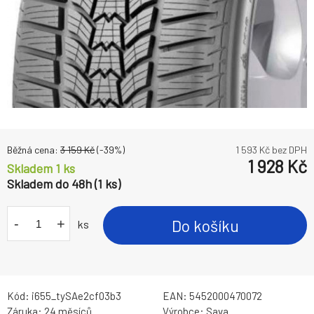
Běžná cena:
3 159
Kč
(-
39
%)
1 593
Kč bez DPH
1 928
Kč
Skladem 1 ks
Skladem do 48h (1 ks)
-
+
Do košíku
ks
Kód:
i655_tySAe2cf03b3
EAN:
5452000470072
Záruka:
24 měsíců
Výrobce:
Sava