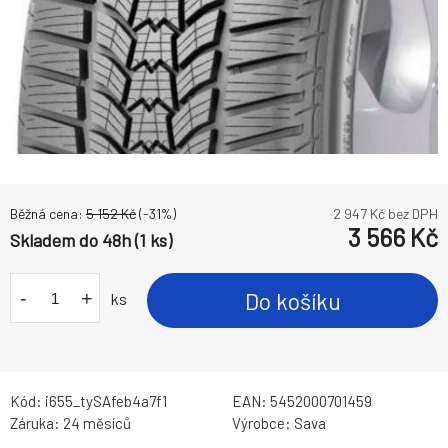
Běžná cena:
5 152
Kč
(-
31
%)
2 947
Kč bez DPH
3 566
Kč
Skladem do 48h (1 ks)
-
+
Do košíku
ks
Kód:
i655_tySAfeb4a7f1
EAN:
5452000701459
Záruka:
24 měsíců
Výrobce:
Sava