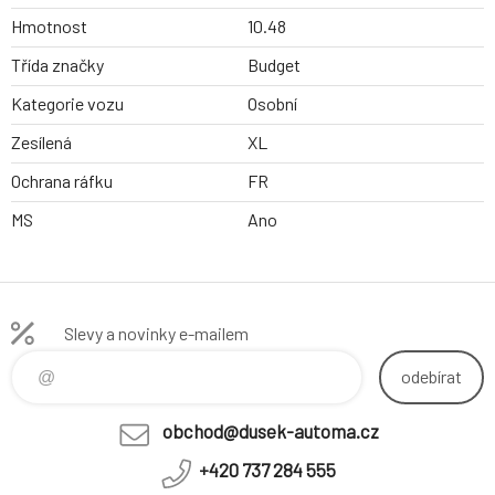
Hmotnost
10.48
Třída značky
Budget
Kategorie vozu
Osobní
Zesílená
XL
Ochrana ráfku
FR
MS
Ano
Slevy a novinky e-mailem
odebírat
obchod@dusek-automa.cz
+420 737 284 555