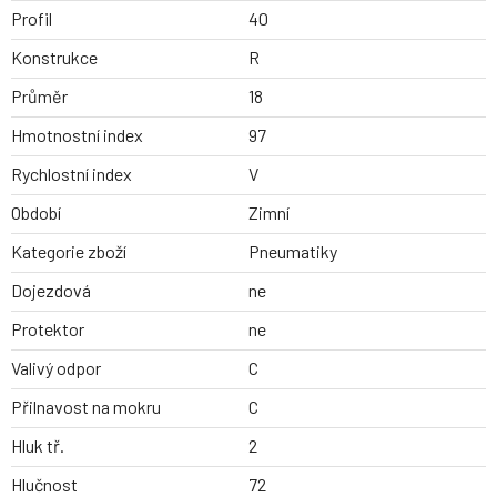
Profil
40
Konstrukce
R
Průměr
18
Hmotnostní index
97
Rychlostní index
V
Období
Zimní
Kategorie zboží
Pneumatiky
Dojezdová
ne
Protektor
ne
Valivý odpor
C
Přilnavost na mokru
C
Hluk tř.
2
Hlučnost
72