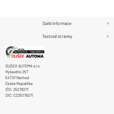
Další informace
Textové stránky
DUŠEK AUTOMA s.r.o.
Ryšavého 257
547 01 Náchod
Česká Republika
IČO: 25279271
DIČ: CZ25279271