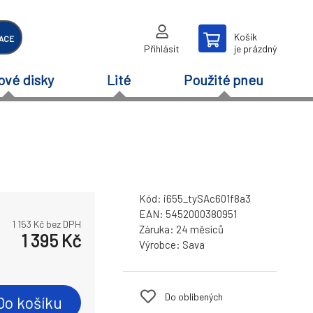
Košík
ACE
Přihlásit
je prázdný
ové disky
Lité
Použité pneu
Kód:
i655_tySAc601f8a3
EAN:
5452000380951
1 153
Kč bez DPH
Záruka:
24 měsíců
1 395
Kč
Výrobce:
Sava
Do oblíbených
Do košíku