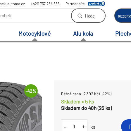
sek-automa.cz
+420 737 284 555
Partner sítě
Hledej
REZERV
Motocyklové
Alu kola
Plech
-
42
%
Běžná cena:
2 392
Kč
(-
42
%)
Skladem > 5 ks
Skladem do 48h (26 ks)
-
+
ks