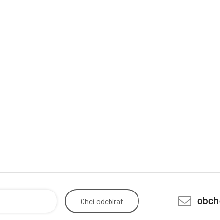
obch
Chci
odebírat