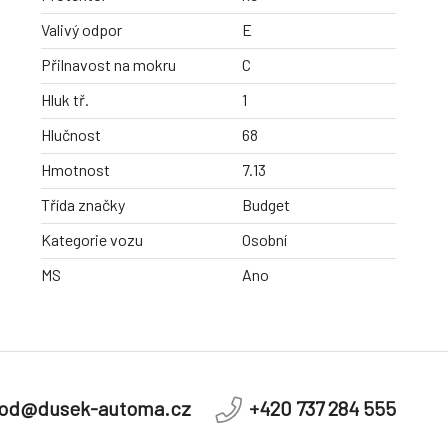
Valivý odpor
E
Přilnavost na mokru
C
Hluk tř.
1
Hlučnost
68
Hmotnost
7.13
Třída značky
Budget
Kategorie vozu
Osobní
MS
Ano
od@dusek-automa.cz
+420 737 284 555