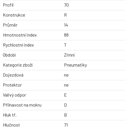
Profil
70
Konstrukce
R
Průměr
14
Hmotnostní index
88
Rychlostní index
T
Období
Zimní
Kategorie zboží
Pneumatiky
Dojezdová
ne
Protektor
ne
Valivý odpor
E
Přilnavost na mokru
D
Hluk tř.
B
Hlučnost
71