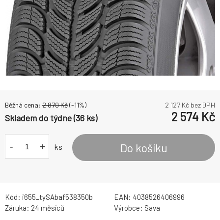
Běžná cena:
2 879
Kč
(-
11
%)
2 127
Kč bez DPH
2 574
Kč
Skladem do týdne (36 ks)
-
+
Do košíku
ks
Kód:
i655_tySAbaf538350b
EAN:
4038526406996
Záruka:
24 měsíců
Výrobce:
Sava