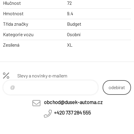
Hlučnost
72
Hmotnost
9.4
Třída značky
Budget
Kategorie vozu
Osobní
Zesílená
XL
Slevy a novinky e-mailem
odebírat
obchod@dusek-automa.cz
+420 737 284 555