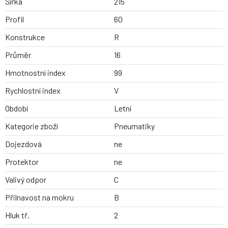
Šířka
215
Profil
60
Konstrukce
R
Průměr
16
Hmotnostní index
99
Rychlostní index
V
Období
Letní
Kategorie zboží
Pneumatiky
Dojezdová
ne
Protektor
ne
Valivý odpor
C
Přilnavost na mokru
B
Hluk tř.
2