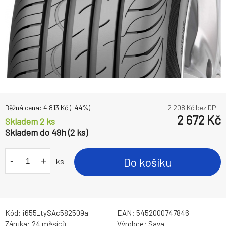
Běžná cena:
4 813
Kč
(-
44
%)
2 208
Kč bez DPH
2 672
Kč
Skladem 2 ks
Skladem do 48h (2 ks)
-
+
Do košíku
ks
Kód:
i655_tySAc582509a
EAN:
5452000747846
Záruka:
24 měsíců
Výrobce:
Sava