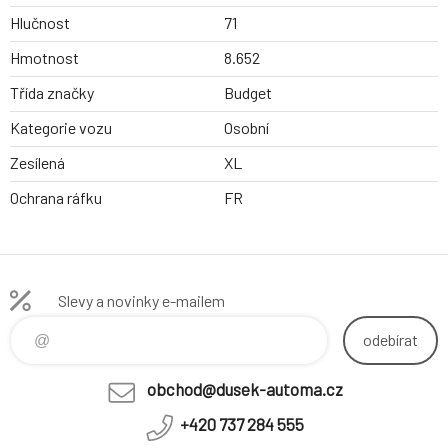
Hlučnost
71
Hmotnost
8.652
Třída značky
Budget
Kategorie vozu
Osobní
Zesílená
XL
Ochrana ráfku
FR
Slevy a novinky e-mailem
odebírat
obchod@dusek-automa.cz
+420 737 284 555