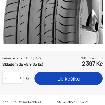
Běžná cena:
3 588
Kč
(-
33
%)
1 981
Kč bez DPH
2 397
Kč
Skladem do 48h (65 ks)
-
+
Do košíku
ks
Kód:
i655_tySAef4cb638
EAN:
4038526056429