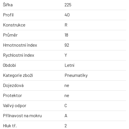
Šířka
225
Profil
40
Konstrukce
R
Průměr
18
Hmotnostní index
92
Rychlostní index
Y
Období
Letní
Kategorie zboží
Pneumatiky
Dojezdová
ne
Protektor
ne
Valivý odpor
C
Přilnavost na mokru
A
Hluk tř.
2