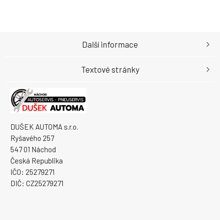
Další informace
Textové stránky
DUŠEK AUTOMA s.r.o.
Ryšavého 257
547 01 Náchod
Česká Republika
IČO: 25279271
DIČ: CZ25279271