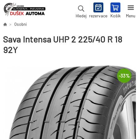
rezervace
Košík
Menu
Hledej
Osobní
Sava Intensa UHP 2 225/40 R 18
92Y
-
33
%