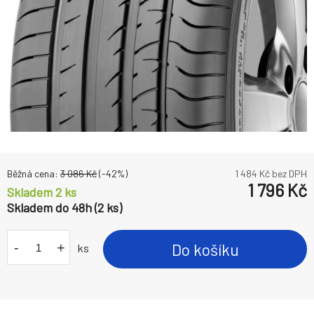
Běžná cena:
3 086
Kč
(-
42
%)
1 484
Kč bez DPH
1 796
Kč
Skladem 2 ks
Skladem do 48h (2 ks)
-
+
Do košíku
ks