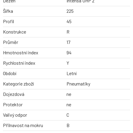
Dezen
Intensa UHP 2
Šířka
225
Profil
45
Konstrukce
R
Průměr
17
Hmotnostní index
94
Rychlostní index
Y
Období
Letní
Kategorie zboží
Pneumatiky
Dojezdová
ne
Protektor
ne
Valivý odpor
C
Přilnavost na mokru
B