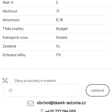
Hluk tř.
2
Hlučnost
71
Hmotnost
8.76
Třída značky
Budget
Kategorie vozu
Osobní
Zesílená
XL
Ochrana ráfku
FR
Slevy a novinky e-mailem
odebírat
obchod@dusek-automa.cz
+420 737 284 555