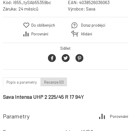
Kód:
i655_tySAb55359bc
EAN:
4038526036063
Záruka:
24 měsíců
Výrobce:
Sava
Do oblíbených
Dotaz prodejci
Porovnání
Hlídání
Sdílet
Popis a parametry
Recenze (0)
Sava Intensa UHP 2 225/45 R 17 94Y
Parametry
Porovnání