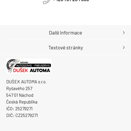
Další informace
Textové stránky
DUŠEK AUTOMA s.r.o.
Ryšavého 257
547 01 Náchod
Česká Republika
IČO: 25279271
DIČ: CZ25279271