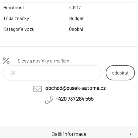
Hmotnost
4.907
Třída značky
Budget
Kategorie vozu
Osobní
Slevy a novinky e-mailem
odebírat
obchod@dusek-automa.cz
+420 737 284 555
Další informace