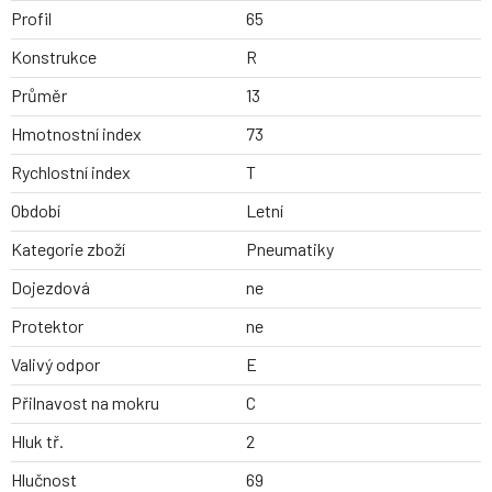
Profil
65
Konstrukce
R
Průměr
13
Hmotnostní index
73
Rychlostní index
T
Období
Letní
Kategorie zboží
Pneumatiky
Dojezdová
ne
Protektor
ne
Valivý odpor
E
Přilnavost na mokru
C
Hluk tř.
2
Hlučnost
69