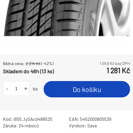
Běžná cena:
2 214
Kč
(-
42
%)
1 059
Kč bez DPH
1 281
Kč
Skladem do 48h (13 ks)
-
+
Do košíku
ks
Kód:
i655_tySAcd488525
EAN:
5452000805539
Záruka:
24 měsíců
Výrobce:
Sava