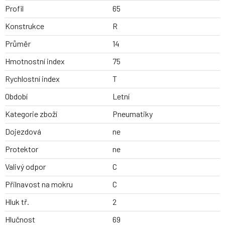
Profil
65
Konstrukce
R
Průměr
14
Hmotnostní index
75
Rychlostní index
T
Období
Letní
Kategorie zboží
Pneumatiky
Dojezdová
ne
Protektor
ne
Valivý odpor
C
Přilnavost na mokru
C
Hluk tř.
2
Hlučnost
69