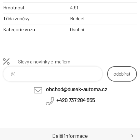
Hmotnost
4.91
Třída značky
Budget
Kategorie vozu
Osobní
Slevy a novinky e-mailem
odebírat
obchod@dusek-automa.cz
+420 737 284 555
Další informace