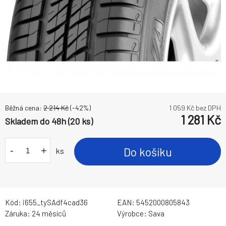
Běžná cena:
2 214
Kč
(-
42
%)
1 059
Kč bez DPH
1 281
Kč
Skladem do 48h (20 ks)
-
+
Do košíku
ks
Kód:
i655_tySAdf4cad36
EAN:
5452000805843
Záruka:
24 měsíců
Výrobce:
Sava