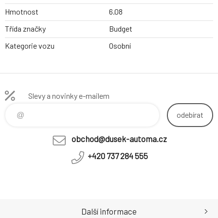
Hmotnost
6.08
Třída značky
Budget
Kategorie vozu
Osobní
Slevy a novinky e-mailem
odebírat
obchod@dusek-automa.cz
+420 737 284 555
Další informace