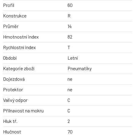
Profil
60
Konstrukce
R
Průměr
14
Hmotnostní index
82
Rychlostní index
T
Období
Letní
Kategorie zboží
Pneumatiky
Dojezdová
ne
Protektor
ne
Valivý odpor
C
Přilnavost na mokru
C
Hluk tř.
2
Hlučnost
70