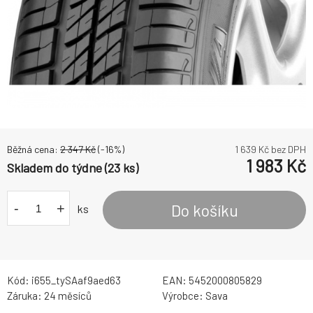
Běžná cena:
2 347
Kč
(-
16
%)
1 639
Kč bez DPH
1 983
Kč
Skladem do týdne (23 ks)
-
+
Do košíku
ks
Kód:
i655_tySAaf9aed63
EAN:
5452000805829
Záruka:
24 měsíců
Výrobce:
Sava