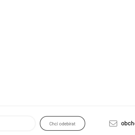
obch
Chci
odebírat