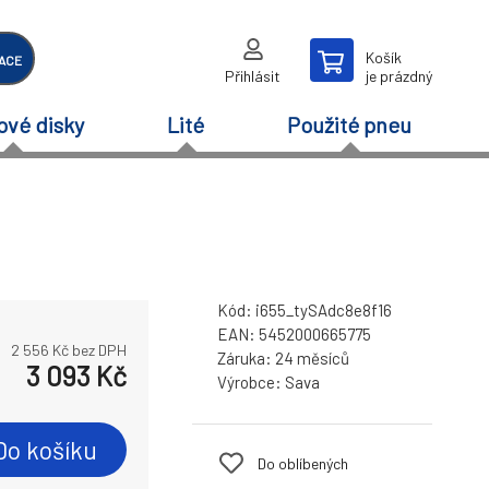
Košík
ACE
Přihlásit
je prázdný
ové disky
Lité
Použité pneu
Kód:
i655_tySAdc8e8f16
EAN:
5452000665775
2 556
Kč bez DPH
Záruka:
24 měsíců
3 093
Kč
Výrobce:
Sava
Do košíku
Do oblíbených