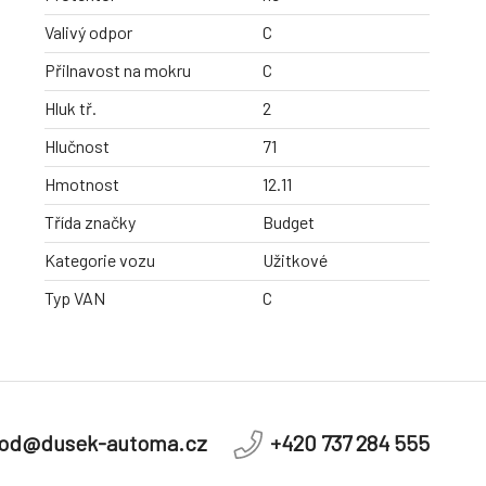
Valivý odpor
C
Přilnavost na mokru
C
Hluk tř.
2
Hlučnost
71
Hmotnost
12.11
Třída značky
Budget
Kategorie vozu
Užitkové
Typ VAN
C
od@dusek-automa.cz
+420 737 284 555