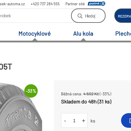
sek-automa.cz
+420 737 284 555
Partner sítě
Hledej
REZERV
Motocyklové
Alu kola
Plech
105T
-
33
%
Běžná cena:
4 602
Kč
(-
33
%)
Skladem do 48h (31 ks)
-
+
ks