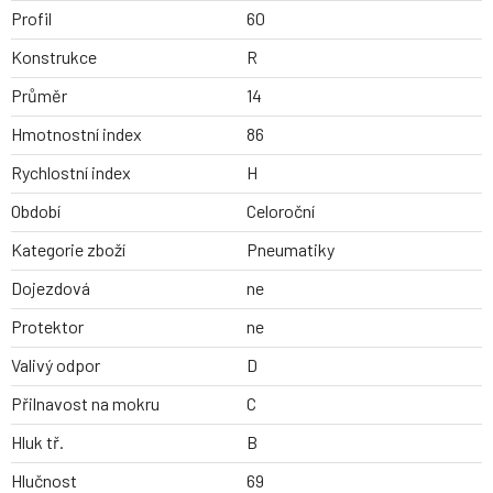
Profil
60
Konstrukce
R
Průměr
14
Hmotnostní index
86
Rychlostní index
H
Období
Celoroční
Kategorie zboží
Pneumatiky
Dojezdová
ne
Protektor
ne
Valivý odpor
D
Přilnavost na mokru
C
Hluk tř.
B
Hlučnost
69