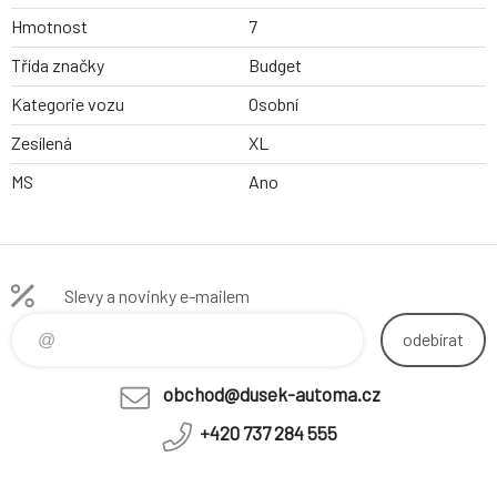
Hmotnost
7
Třída značky
Budget
Kategorie vozu
Osobní
Zesílená
XL
MS
Ano
Slevy a novinky e-mailem
odebírat
obchod@dusek-automa.cz
+420 737 284 555