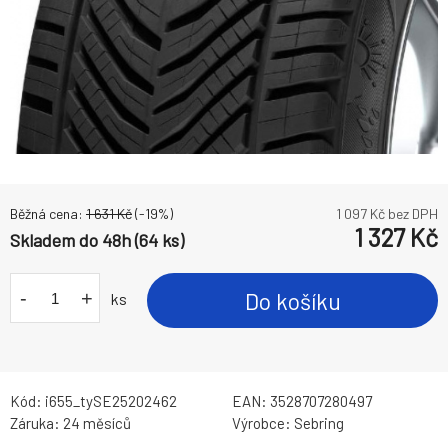
Běžná cena:
1 631
Kč
(-
19
%)
1 097
Kč bez DPH
1 327
Kč
Skladem do 48h (64 ks)
-
+
Do košíku
ks
Kód:
i655_tySE25202462
EAN:
3528707280497
Záruka:
24 měsíců
Výrobce:
Sebring