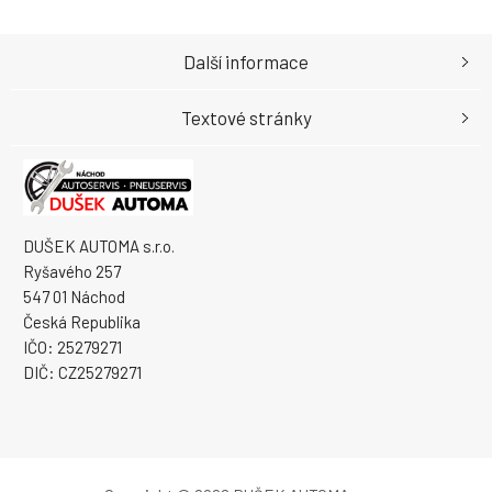
Další informace
Textové stránky
DUŠEK AUTOMA s.r.o.
Ryšavého 257
547 01 Náchod
Česká Republika
IČO: 25279271
DIČ: CZ25279271