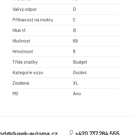
Valivý odpor
D
Přilnavost na mokru
C
Hluk tř.
B
Hlučnost
69
Hmotnost
8
Třída značky
Budget
Kategorie vozu
Osobní
Zesílená
XL
MS
Ano
od@dusek-automa.cz
+420 737 284 555