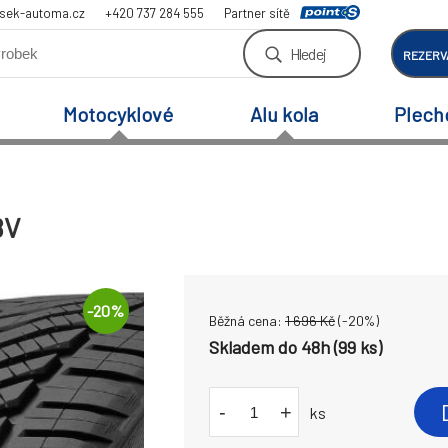
sek-automa.cz
+420 737 284 555
Partner sítě
Hledej
REZERV
Motocyklové
Alu kola
Plech
8V
-
20
%
Běžná cena:
1 696
Kč
(-
20
%)
Skladem do 48h (99 ks)
-
+
ks