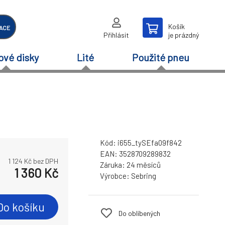
Košík
ACE
Přihlásit
je prázdný
ové disky
Lité
Použité pneu
Kód:
i655_tySEfa09f842
EAN:
3528709289832
1 124
Kč bez DPH
Záruka:
24 měsíců
1 360
Kč
Výrobce:
Sebring
Do košíku
Do oblíbených