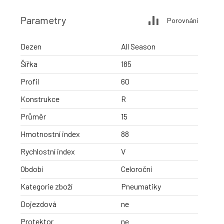
Parametry
Porovnání
Dezen
All Season
Šířka
185
Profil
60
Konstrukce
R
Průměr
15
Hmotnostní index
88
Rychlostní index
V
Období
Celoroční
Kategorie zboží
Pneumatiky
Dojezdová
ne
Protektor
ne