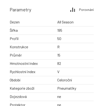
Parametry
Porovnání
Dezen
All Season
Šířka
195
Profil
50
Konstrukce
R
Průměr
15
Hmotnostní index
82
Rychlostní index
V
Období
Celoroční
Kategorie zboží
Pneumatiky
Dojezdová
ne
Protektor
ne