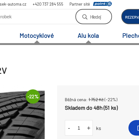
sek-automa.cz
+420 737 284 555
Partner sítě
Hledej
REZERV
Motocyklové
Alu kola
Plech
2V
-
22
%
Běžná cena:
1 752
Kč
(-
22
%)
Skladem do 48h (51 ks)
-
+
ks