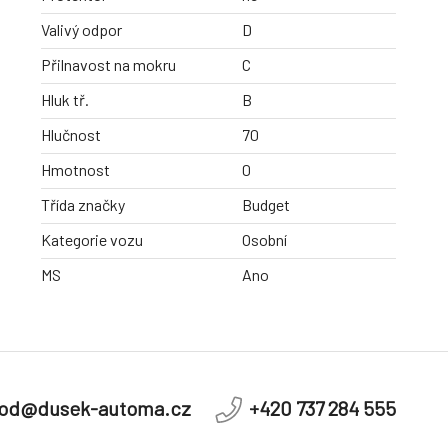
Valivý odpor
D
Přilnavost na mokru
C
Hluk tř.
B
Hlučnost
70
Hmotnost
0
Třída značky
Budget
Kategorie vozu
Osobní
MS
Ano
od@dusek-automa.cz
+420 737 284 555