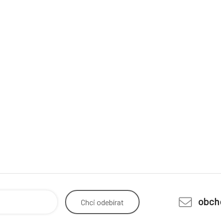
obch
Chci
odebírat