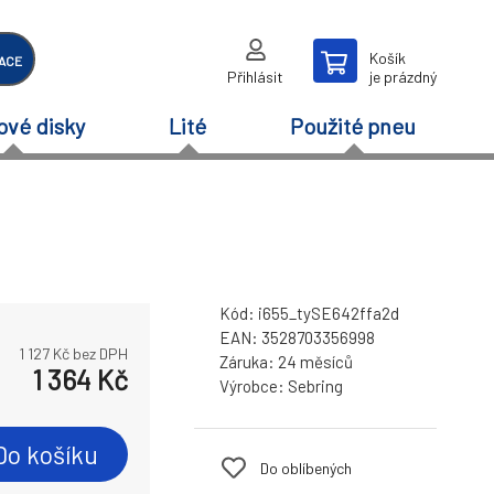
Košík
ACE
Přihlásit
je prázdný
ové disky
Lité
Použité pneu
Kód:
i655_tySE642ffa2d
EAN:
3528703356998
1 127
Kč bez DPH
Záruka:
24 měsíců
1 364
Kč
Výrobce:
Sebring
Do košíku
Do oblíbených