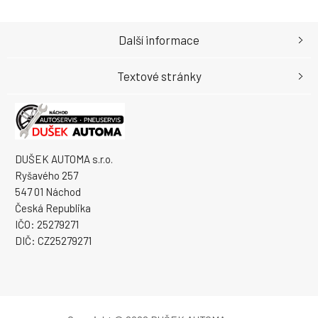
Další informace
Textové stránky
DUŠEK AUTOMA s.r.o.
Ryšavého 257
547 01 Náchod
Česká Republika
IČO: 25279271
DIČ: CZ25279271