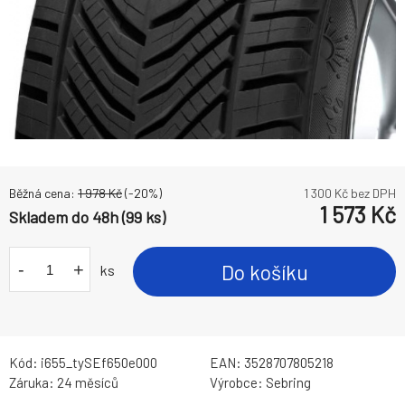
Běžná cena:
1 978
Kč
(-
20
%)
1 300
Kč bez DPH
1 573
Kč
Skladem do 48h (99 ks)
-
+
Do košíku
ks
Kód:
i655_tySEf650e000
EAN:
3528707805218
Záruka:
24 měsíců
Výrobce:
Sebring