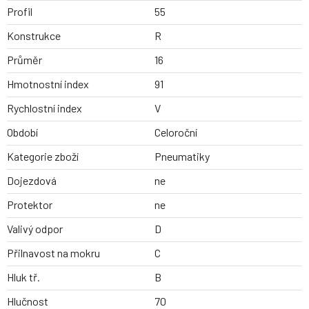
Profil
55
Konstrukce
R
Průměr
16
Hmotnostní index
91
Rychlostní index
V
Období
Celoroční
Kategorie zboží
Pneumatiky
Dojezdová
ne
Protektor
ne
Valivý odpor
D
Přilnavost na mokru
C
Hluk tř.
B
Hlučnost
70