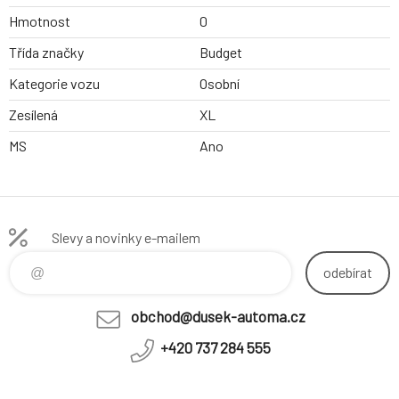
Hmotnost
0
Třída značky
Budget
Kategorie vozu
Osobní
Zesílená
XL
MS
Ano
Slevy a novinky e-mailem
odebírat
obchod@dusek-automa.cz
+420 737 284 555