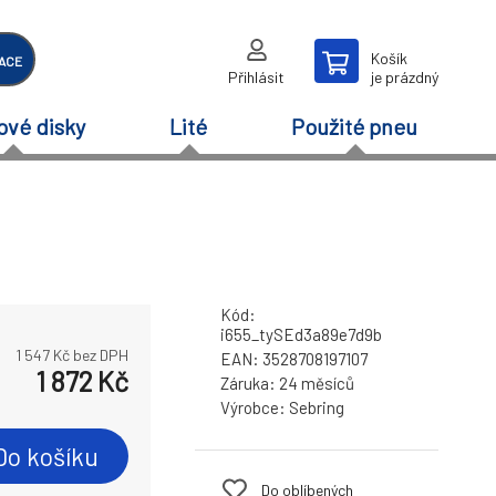
Košík
ACE
Přihlásit
je prázdný
ové disky
Lité
Použité pneu
Kód:
i655_tySEd3a89e7d9b
1 547
Kč bez DPH
EAN:
3528708197107
1 872
Kč
Záruka:
24 měsíců
Výrobce:
Sebring
Do košíku
Do oblíbených