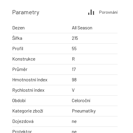
Parametry
Porovnání
Dezen
All Season
Šířka
215
Profil
55
Konstrukce
R
Průměr
17
Hmotnostní index
98
Rychlostní index
V
Období
Celoroční
Kategorie zboží
Pneumatiky
Dojezdová
ne
Protektor
ne