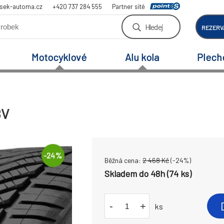
sek-automa.cz
+420 737 284 555
Partner sítě
Hledej
REZERV
Motocyklové
Alu kola
Plech
8V
-
24
%
Běžná cena:
2 468
Kč
(-
24
%)
Skladem do 48h (74 ks)
-
+
ks