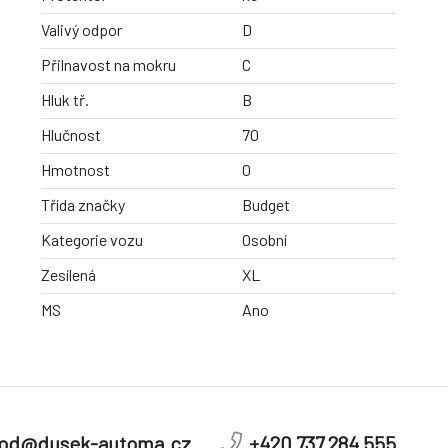
Valivý odpor
D
Přilnavost na mokru
C
Hluk tř.
B
Hlučnost
70
Hmotnost
0
Třída značky
Budget
Kategorie vozu
Osobní
Zesílená
XL
MS
Ano
od@dusek-automa.cz
+420 737 284 555