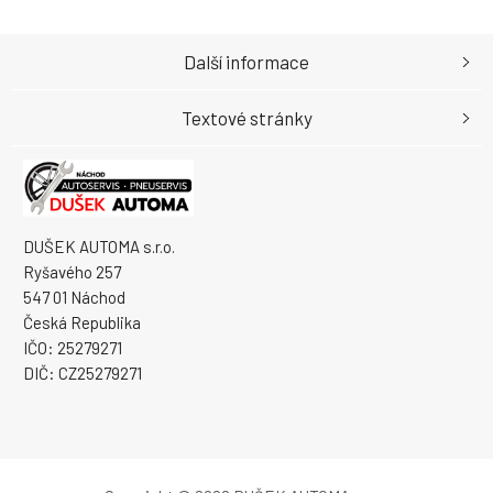
Další informace
Textové stránky
DUŠEK AUTOMA s.r.o.
Ryšavého 257
547 01 Náchod
Česká Republika
IČO: 25279271
DIČ: CZ25279271