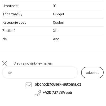
Hmotnost
10
Třída značky
Budget
Kategorie vozu
Osobní
Zesílená
XL
MS
Ano
Slevy a novinky e-mailem
odebírat
obchod@dusek-automa.cz
+420 737 284 555