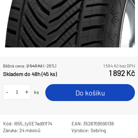
Běžná cena:
2 543
Kč
(-
26
%)
1 564
Kč bez DPH
1 892
Kč
Skladem do 48h (45 ks)
-
+
Do košíku
ks
Kód:
i655_tySE7ad91f74
EAN:
3528709590136
Záruka:
24 měsíců
Výrobce:
Sebring