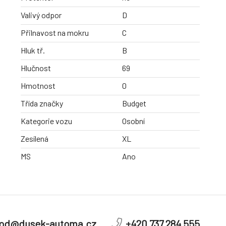
Valivý odpor
D
Přilnavost na mokru
C
Hluk tř.
B
Hlučnost
69
Hmotnost
0
Třída značky
Budget
Kategorie vozu
Osobní
Zesílená
XL
MS
Ano
od@dusek-automa.cz
+420 737 284 555