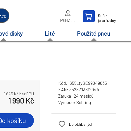
Košík
ACE
Přihlásit
je prázdný
ové disky
Lité
Použité pneu
Kód:
i655_tySE99049035
EAN:
3528703812944
1 645
Kč bez DPH
Záruka:
24 měsíců
1 990
Kč
Výrobce:
Sebring
Do košíku
Do oblíbených