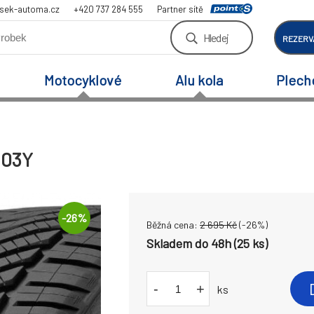
sek-automa.cz
+420 737 284 555
Partner sítě
Hledej
REZERV
Motocyklové
Alu kola
Plech
103Y
-
26
%
Běžná cena:
2 695
Kč
(-
26
%)
Skladem do 48h (25 ks)
-
+
ks