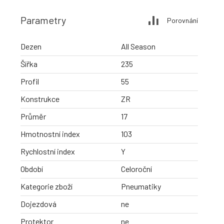
Parametry
Porovnání
Dezen
All Season
Šířka
235
Profil
55
Konstrukce
ZR
Průměr
17
Hmotnostní index
103
Rychlostní index
Y
Období
Celoroční
Kategorie zboží
Pneumatiky
Dojezdová
ne
Protektor
ne