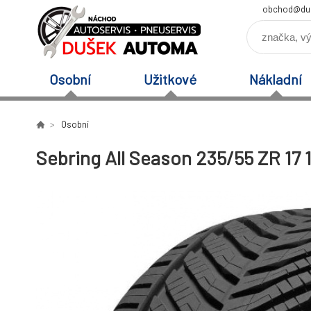
obchod@du
Osobní
Užitkové
Nákladní
Osobní
Sebring All Season 235/55 ZR 17 