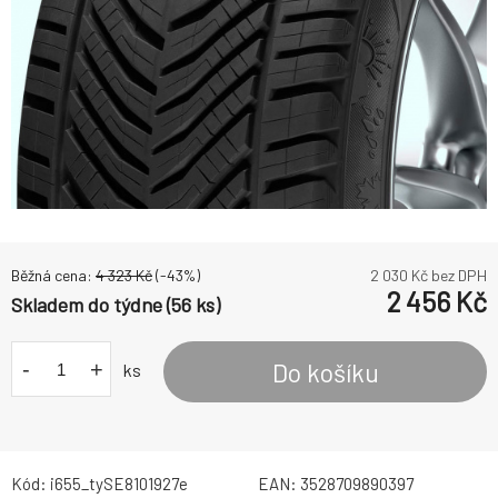
Běžná cena:
4 323
Kč
(-
43
%)
2 030
Kč bez DPH
2 456
Kč
Skladem do týdne (56 ks)
-
+
Do košíku
ks
Kód:
i655_tySE8101927e
EAN:
3528709890397