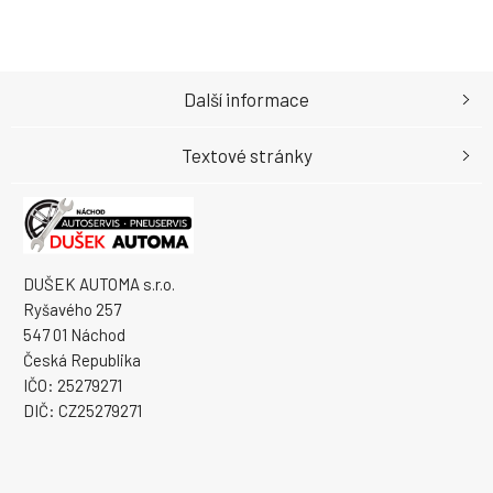
Další informace
Textové stránky
DUŠEK AUTOMA s.r.o.
Ryšavého 257
547 01 Náchod
Česká Republika
IČO: 25279271
DIČ: CZ25279271