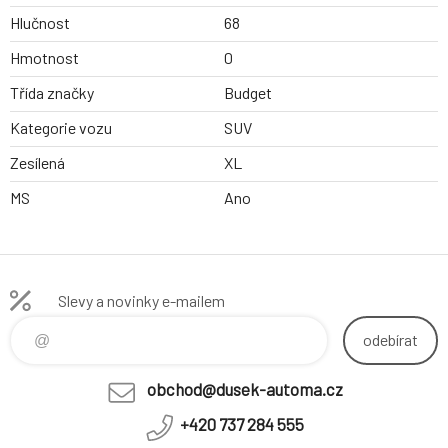
Hlučnost
68
Hmotnost
0
Třída značky
Budget
Kategorie vozu
SUV
Zesílená
XL
MS
Ano
Slevy a novinky e-mailem
odebírat
obchod@dusek-automa.cz
+420 737 284 555