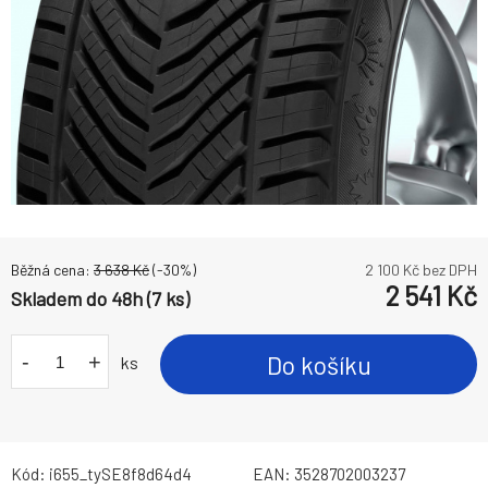
Běžná cena:
3 638
Kč
(-
30
%)
2 100
Kč bez DPH
2 541
Kč
Skladem do 48h (7 ks)
-
+
Do košíku
ks
Kód:
i655_tySE8f8d64d4
EAN:
3528702003237