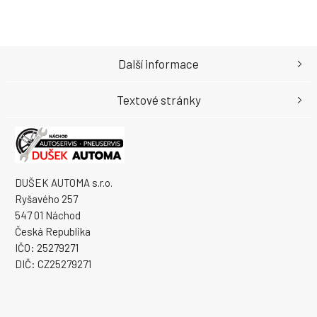
Další informace
Textové stránky
DUŠEK AUTOMA s.r.o.
Ryšavého 257
547 01 Náchod
Česká Republika
IČO: 25279271
DIČ: CZ25279271