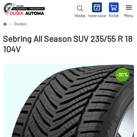
rezervace
Košík
Menu
Hledej
Osobní
Sebring All Season SUV 235/55 R 18
104V
-
30
%