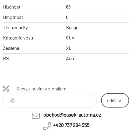
Hlučnost
68
Hmotnost
0
Třída značky
Budget
Kategorie vozu
SUV
Zesílená
XL
MS
Ano
Slevy a novinky e-mailem
odebírat
obchod@dusek-automa.cz
+420 737 284 555