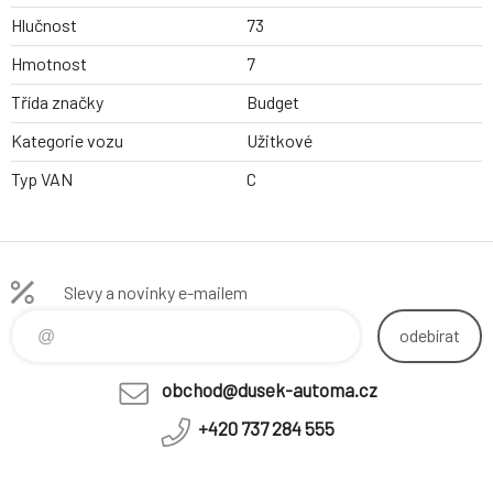
Hlučnost
73
Hmotnost
7
Třída značky
Budget
Kategorie vozu
Užitkové
Typ VAN
C
Slevy a novinky e-mailem
odebírat
obchod@dusek-automa.cz
+420 737 284 555