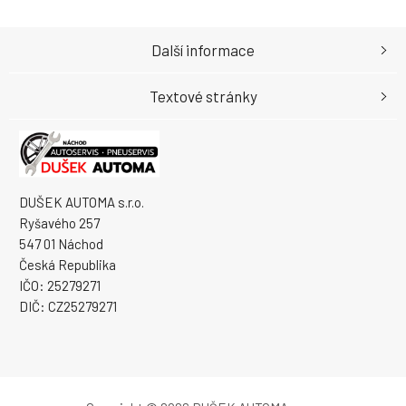
Další informace
Textové stránky
DUŠEK AUTOMA s.r.o.
Ryšavého 257
547 01 Náchod
Česká Republika
IČO: 25279271
DIČ: CZ25279271