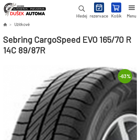
rezervace
Košík
Menu
Hledej
Užitkové
Sebring CargoSpeed EVO 165/70 R
14C 89/87R
-
63
%