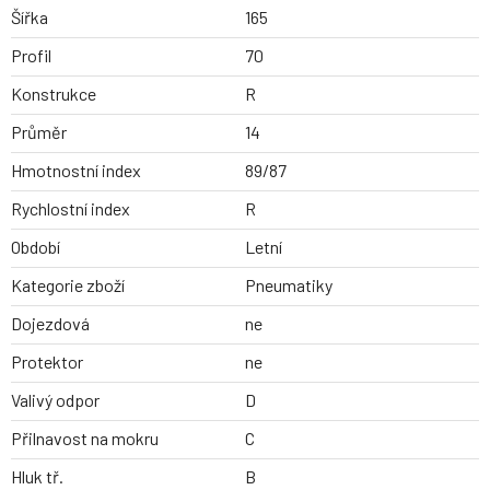
Šířka
165
Profil
70
Konstrukce
R
Průměr
14
Hmotnostní index
89/87
Rychlostní index
R
Období
Letní
Kategorie zboží
Pneumatiky
Dojezdová
ne
Protektor
ne
Valivý odpor
D
Přilnavost na mokru
C
Hluk tř.
B