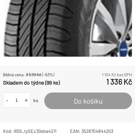
Běžná cena:
3 570
Kč
(-
63
%)
1 104
Kč bez DPH
1 336
Kč
Skladem do týdne (99 ks)
-
+
Do košíku
ks
Kód:
i655_tySEc30eba4211
EAN:
3528704844203