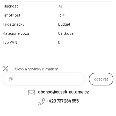
Hlučnost
73
Hmotnost
13.4
Třída značky
Budget
Kategorie vozu
Užitkové
Typ VAN
C
Slevy a novinky e-mailem
odebírat
obchod@dusek-automa.cz
+420 737 284 555