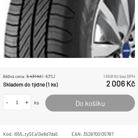
Běžná cena:
5 431
Kč
(-
63
%)
1 658
Kč bez DPH
2 006
Kč
Skladem do týdne (1 ks)
-
+
Do košíku
ks
Kód:
i655_tySEa13e8d7da5
EAN:
3528700135787