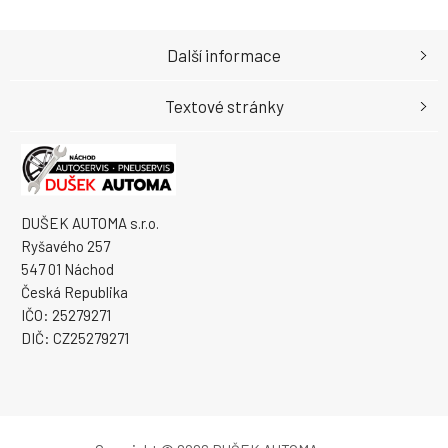
Další informace
Textové stránky
DUŠEK AUTOMA s.r.o.
Ryšavého 257
547 01 Náchod
Česká Republika
IČO: 25279271
DIČ: CZ25279271