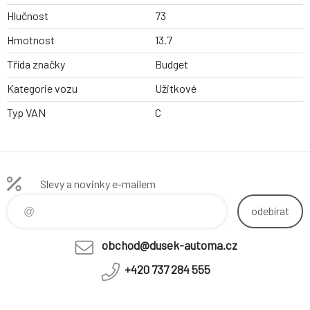
Hlučnost
73
Hmotnost
13.7
Třída značky
Budget
Kategorie vozu
Užitkové
Typ VAN
C
Slevy a novinky e-mailem
odebírat
obchod@dusek-automa.cz
+420 737 284 555