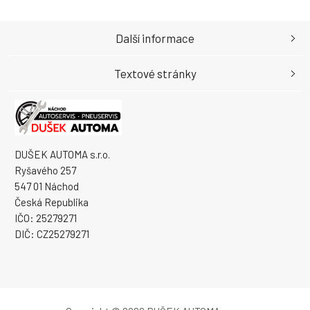
Další informace
Textové stránky
DUŠEK AUTOMA s.r.o.
Ryšavého 257
547 01 Náchod
Česká Republika
IČO: 25279271
DIČ: CZ25279271