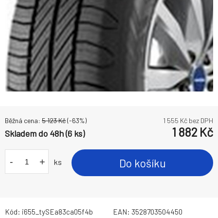
Běžná cena:
5 123
Kč
(-
63
%)
1 555
Kč bez DPH
1 882
Kč
Skladem do 48h (6 ks)
-
+
Do košíku
ks
Kód:
i655_tySEa83ca05f4b
EAN:
3528703504450