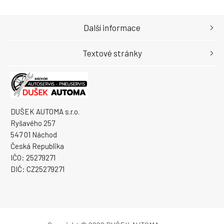
Další informace
Textové stránky
DUŠEK AUTOMA s.r.o.
Ryšavého 257
547 01 Náchod
Česká Republika
IČO: 25279271
DIČ: CZ25279271