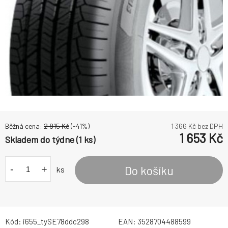
Běžná cena:
2 815
Kč
(-
41
%)
1 366
Kč bez DPH
1 653
Kč
Skladem do týdne (1 ks)
-
+
Do košíku
ks
Kód:
i655_tySE78ddc298
EAN:
3528704488599