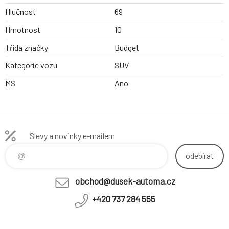
Hlučnost
69
Hmotnost
10
Třída značky
Budget
Kategorie vozu
SUV
MS
Ano
Slevy a novinky e-mailem
odebírat
obchod@dusek-automa.cz
+420 737 284 555