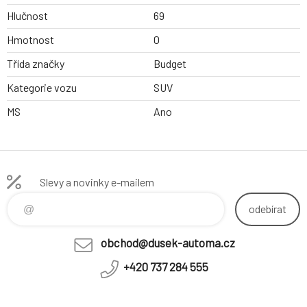
Hlučnost
69
Hmotnost
0
Třída značky
Budget
Kategorie vozu
SUV
MS
Ano
Slevy a novinky e-mailem
odebírat
obchod@dusek-automa.cz
+420 737 284 555