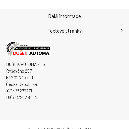
Další informace
Textové stránky
DUŠEK AUTOMA s.r.o.
Ryšavého 257
547 01 Náchod
Česká Republika
IČO: 25279271
DIČ: CZ25279271