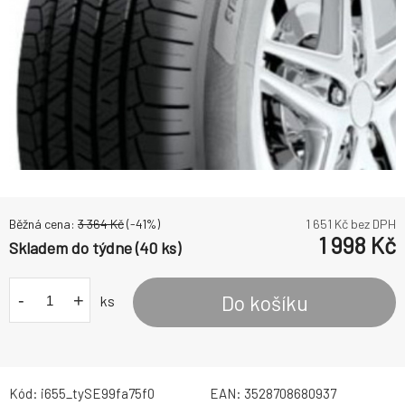
Běžná cena:
3 364
Kč
(-
41
%)
1 651
Kč bez DPH
1 998
Kč
Skladem do týdne (40 ks)
-
+
Do košíku
ks
Kód:
i655_tySE99fa75f0
EAN:
3528708680937