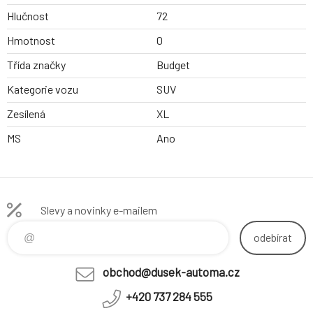
Hlučnost
72
Hmotnost
0
Třída značky
Budget
Kategorie vozu
SUV
Zesílená
XL
MS
Ano
Slevy a novinky e-mailem
odebírat
obchod@dusek-automa.cz
+420 737 284 555