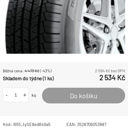
Běžná cena:
4 473
Kč
(-
43
%)
2 094
Kč bez DPH
2 534
Kč
Skladem do týdne (1 ks)
-
+
Do košíku
ks
Kód:
i655_tySE8ed849a5
EAN:
3528706053887