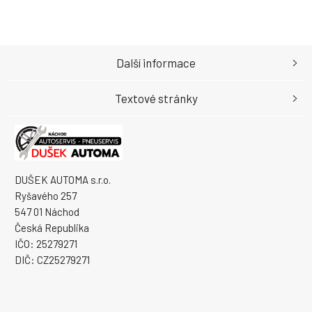
Další informace
Textové stránky
DUŠEK AUTOMA s.r.o.
Ryšavého 257
547 01 Náchod
Česká Republika
IČO: 25279271
DIČ: CZ25279271