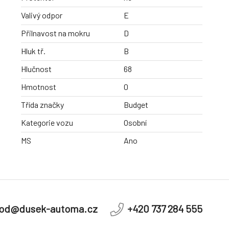
Valivý odpor
E
Přilnavost na mokru
D
Hluk tř.
B
Hlučnost
68
Hmotnost
0
Třída značky
Budget
Kategorie vozu
Osobní
MS
Ano
od@dusek-automa.cz
+420 737 284 555