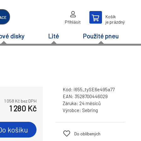
Košík
ACE
Přihlásit
je prázdný
ové disky
Lité
Použité pneu
Kód:
i655_tySE6e495a77
EAN:
3528700446029
1 058
Kč bez DPH
Záruka:
24 měsíců
1 280
Kč
Výrobce:
Sebring
Do košíku
Do oblíbených