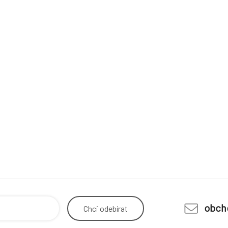
obch
Chci
odebírat