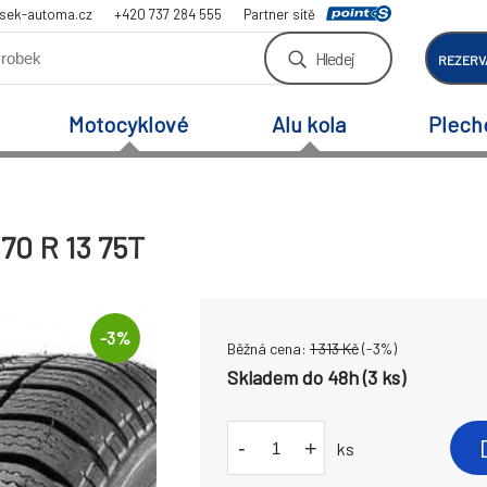
sek-automa.cz
+420 737 284 555
Partner sítě
Hledej
REZERV
Motocyklové
Alu kola
Plech
70 R 13 75T
-
3
%
Běžná cena:
1 313
Kč
(-
3
%)
Skladem do 48h (3 ks)
-
+
ks