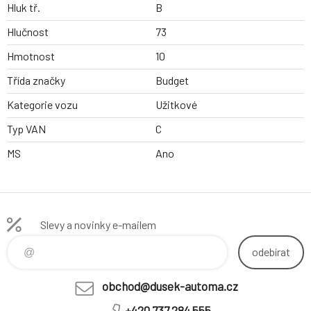
Hluk tř.
B
Hlučnost
73
Hmotnost
10
Třída značky
Budget
Kategorie vozu
Užitkové
Typ VAN
C
MS
Ano
Slevy a novinky e-mailem
odebírat
obchod@dusek-automa.cz
+420 737 284 555