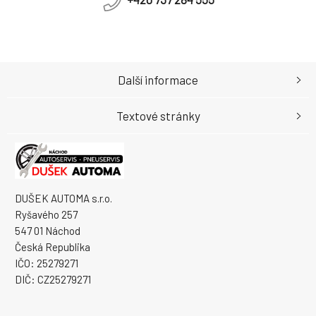
Další informace
Textové stránky
DUŠEK AUTOMA s.r.o.
Ryšavého 257
547 01 Náchod
Česká Republika
IČO: 25279271
DIČ: CZ25279271