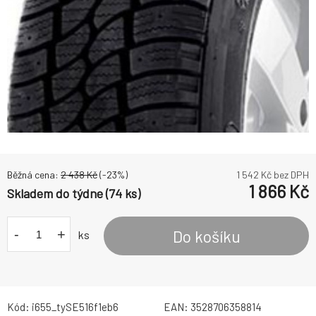
Běžná cena:
2 438
Kč
(-
23
%)
1 542
Kč bez DPH
1 866
Kč
Skladem do týdne (74 ks)
-
+
Do košíku
ks
Kód:
i655_tySE516f1eb6
EAN:
3528706358814