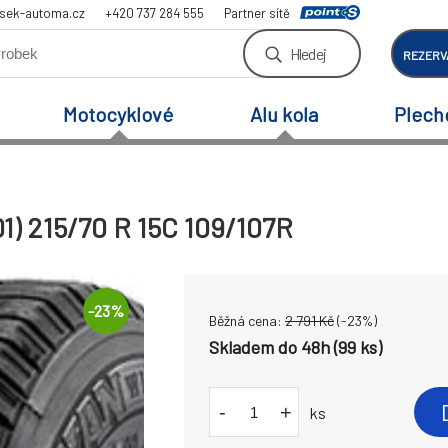
sek-automa.cz
+420 737 284 555
Partner sítě
Hledej
REZERV
Motocyklové
Alu kola
Plech
1) 215/70 R 15C 109/107R
-
23
%
Běžná cena:
2 791
Kč
(-
23
%)
Skladem do 48h (99 ks)
-
+
ks