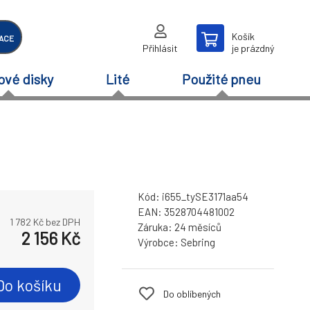
Košík
ACE
Přihlásit
je prázdný
ové disky
Lité
Použité pneu
Kód:
i655_tySE3171aa54
EAN:
3528704481002
1 782
Kč bez DPH
Záruka:
24 měsíců
2 156
Kč
Výrobce:
Sebring
Do košíku
Do oblíbených