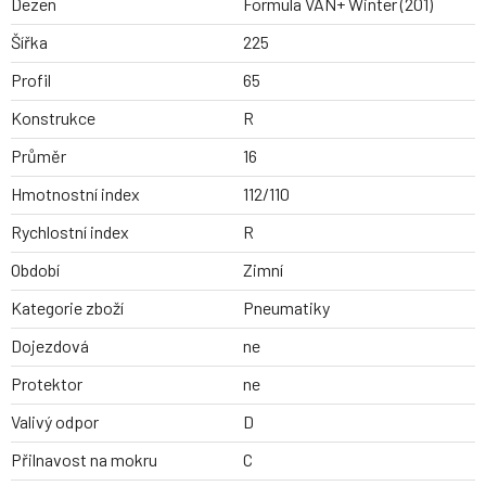
Dezen
Formula VAN+ Winter (201)
Šířka
225
Profil
65
Konstrukce
R
Průměr
16
Hmotnostní index
112/110
Rychlostní index
R
Období
Zimní
Kategorie zboží
Pneumatiky
Dojezdová
ne
Protektor
ne
Valivý odpor
D
Přilnavost na mokru
C