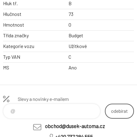
Hluk tř.
B
Hlučnost
73
Hmotnost
0
Třída značky
Budget
Kategorie vozu
Užitkové
Typ VAN
C
MS
Ano
Slevy a novinky e-mailem
odebírat
obchod@dusek-automa.cz
+420 737 284 555