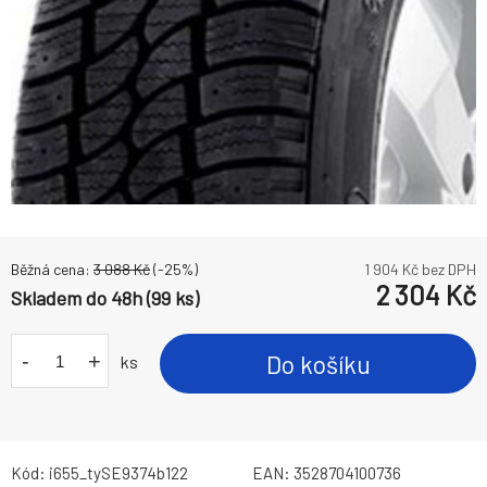
Běžná cena:
3 088
Kč
(-
25
%)
1 904
Kč bez DPH
2 304
Kč
Skladem do 48h (99 ks)
-
+
Do košíku
ks
Kód:
i655_tySE9374b122
EAN:
3528704100736