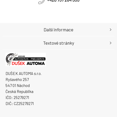
Další informace
Textové stránky
DUŠEK AUTOMA s.r.o.
Ryšavého 257
547 01 Náchod
Česká Republika
IČO: 25279271
DIČ: CZ25279271