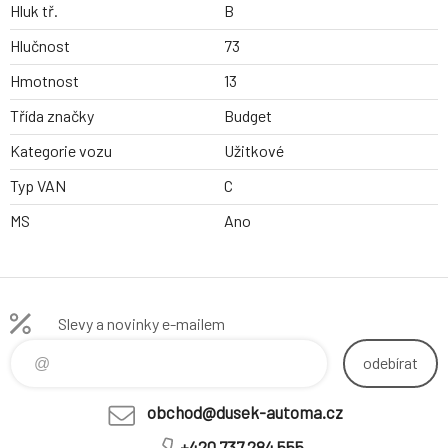
Hluk tř.
B
Hlučnost
73
Hmotnost
13
Třída značky
Budget
Kategorie vozu
Užitkové
Typ VAN
C
MS
Ano
Slevy a novinky e-mailem
odebírat
obchod@dusek-automa.cz
+420 737 284 555