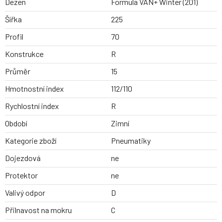
Dezen
Formula VAN+ Winter (201)
Šířka
225
Profil
70
Konstrukce
R
Průměr
15
Hmotnostní index
112/110
Rychlostní index
R
Období
Zimní
Kategorie zboží
Pneumatiky
Dojezdová
ne
Protektor
ne
Valivý odpor
D
Přilnavost na mokru
C