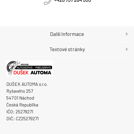
Další informace
Textové stránky
DUŠEK AUTOMA s.r.o.
Ryšavého 257
547 01 Náchod
Česká Republika
IČO: 25279271
DIČ: CZ25279271