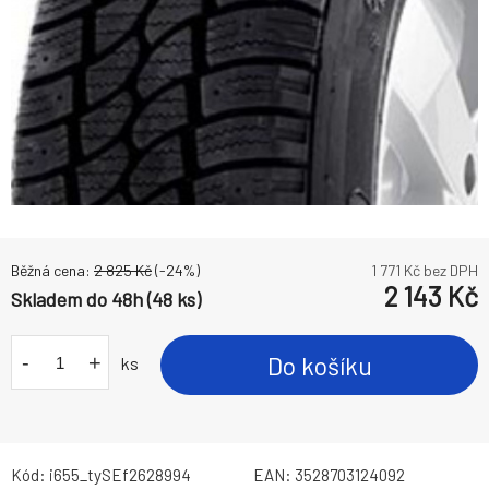
Běžná cena:
2 825
Kč
(-
24
%)
1 771
Kč bez DPH
2 143
Kč
Skladem do 48h (48 ks)
-
+
Do košíku
ks
Kód:
i655_tySEf2628994
EAN:
3528703124092