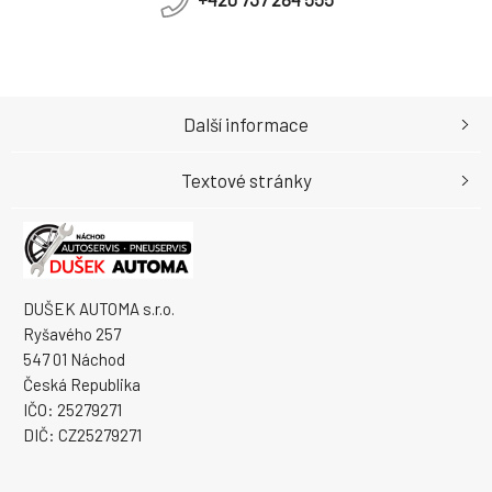
Další informace
Textové stránky
DUŠEK AUTOMA s.r.o.
Ryšavého 257
547 01 Náchod
Česká Republika
IČO: 25279271
DIČ: CZ25279271