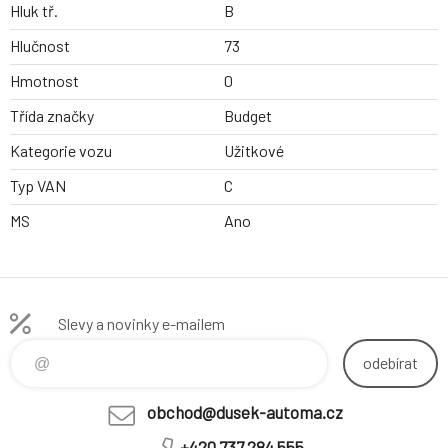
Hluk tř.
B
Hlučnost
73
Hmotnost
0
Třída značky
Budget
Kategorie vozu
Užitkové
Typ VAN
C
MS
Ano
Slevy a novinky e-mailem
odebírat
obchod@dusek-automa.cz
+420 737 284 555