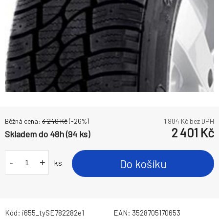
Běžná cena:
3 249
Kč
(-
26
%)
1 984
Kč bez DPH
2 401
Kč
Skladem do 48h (94 ks)
-
+
Do košíku
ks
Kód:
i655_tySE782282e1
EAN:
3528705170653