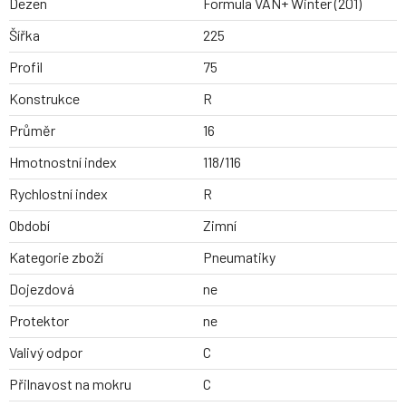
Dezen
Formula VAN+ Winter (201)
Šířka
225
Profil
75
Konstrukce
R
Průměr
16
Hmotnostní index
118/116
Rychlostní index
R
Období
Zimní
Kategorie zboží
Pneumatiky
Dojezdová
ne
Protektor
ne
Valivý odpor
C
Přilnavost na mokru
C