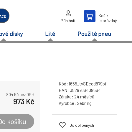
Košík
ACE
Přihlásit
je prázdný
ové disky
Lité
Použité pneu
Kód:
i655_tySEeed879bf
EAN:
3528706408564
804
Kč bez DPH
Záruka:
24 měsíců
973
Kč
Výrobce:
Sebring
Do košíku
Do oblíbených