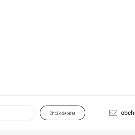
obch
Chci
odebírat