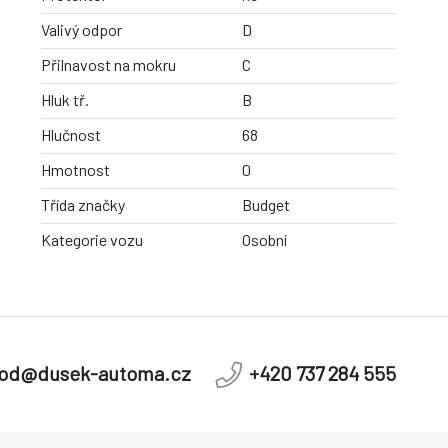
Valivý odpor
D
Přilnavost na mokru
C
Hluk tř.
B
Hlučnost
68
Hmotnost
0
Třída značky
Budget
Kategorie vozu
Osobní
od@dusek-automa.cz
+420 737 284 555