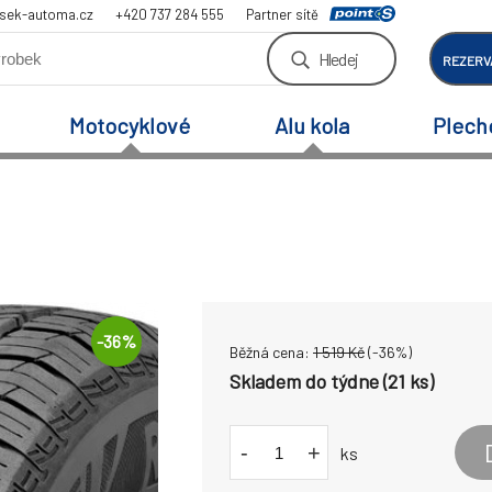
sek-automa.cz
+420 737 284 555
Partner sítě
Hledej
REZERV
Motocyklové
Alu kola
Plech
-
36
%
Běžná cena:
1 519
Kč
(-
36
%)
Skladem do týdne (21 ks)
-
+
ks