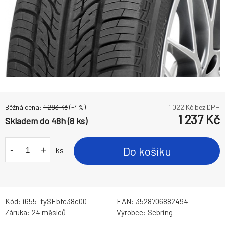
Běžná cena:
1 283
Kč
(-
4
%)
1 022
Kč bez DPH
1 237
Kč
Skladem do 48h (8 ks)
-
+
Do košíku
ks
Kód:
i655_tySEbfc38c00
EAN:
3528706882494
Záruka:
24 měsíců
Výrobce:
Sebring