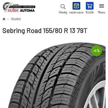
rezervace
Košík
Menu
Hledej
Osobní
Sebring Road 155/80 R 13 79T
-
4
%