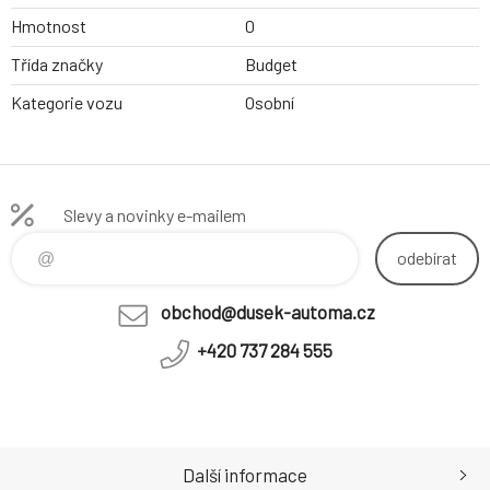
Hmotnost
0
Třída značky
Budget
Kategorie vozu
Osobní
Slevy a novinky e-mailem
odebírat
obchod@dusek-automa.cz
+420 737 284 555
Další informace