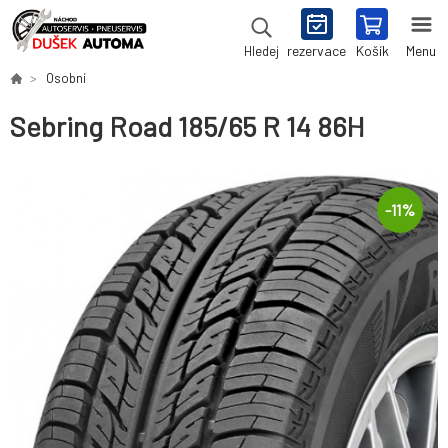
rezervace
Košík
Menu
Hledej
Osobní
Sebring Road 185/65 R 14 86H
-
11
%