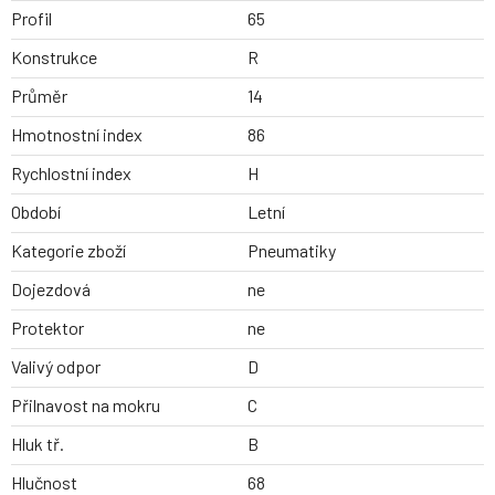
Profil
65
Konstrukce
R
Průměr
14
Hmotnostní index
86
Rychlostní index
H
Období
Letní
Kategorie zboží
Pneumatiky
Dojezdová
ne
Protektor
ne
Valivý odpor
D
Přilnavost na mokru
C
Hluk tř.
B
Hlučnost
68