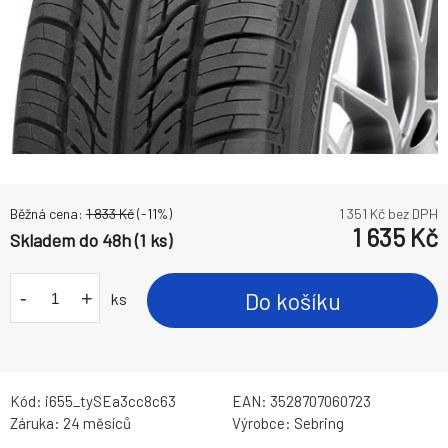
Běžná cena:
1 833
Kč
(-
11
%)
1 351
Kč bez DPH
1 635
Kč
Skladem do 48h (1 ks)
-
+
Do košíku
ks
Kód:
i655_tySEa3cc8c63
EAN:
3528707060723
Záruka:
24 měsíců
Výrobce:
Sebring