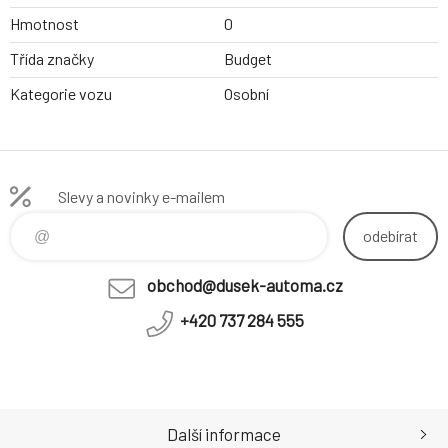
Hmotnost
0
Třída značky
Budget
Kategorie vozu
Osobní
Slevy a novinky e-mailem
odebírat
obchod@dusek-automa.cz
+420 737 284 555
Další informace