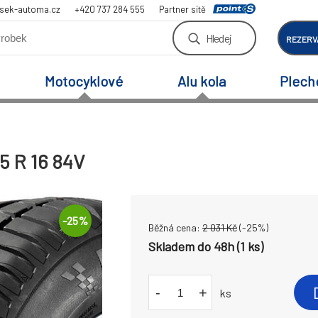
sek-automa.cz
+420 737 284 555
Partner sítě
Hledej
REZERV
Motocyklové
Alu kola
Plech
5 R 16 84V
-
25
%
Běžná cena:
2 031
Kč
(-
25
%)
Skladem do 48h (1 ks)
-
+
ks