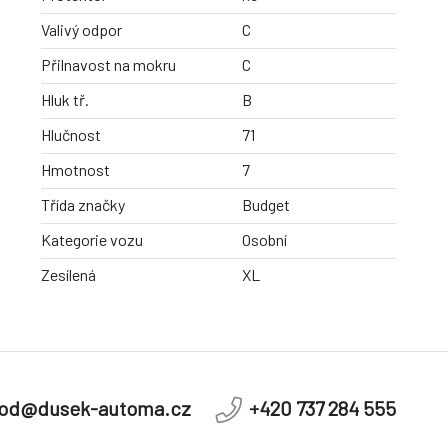
Valivý odpor
C
Přilnavost na mokru
C
Hluk tř.
B
Hlučnost
71
Hmotnost
7
Třída značky
Budget
Kategorie vozu
Osobní
Zesílená
XL
od@dusek-automa.cz
+420 737 284 555