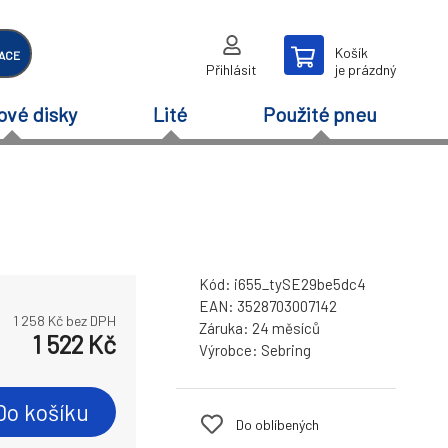
Košík
ACE
Přihlásit
je prázdný
ové disky
Lité
Použité pneu
Kód:
i655_tySE29be5dc4
EAN:
3528703007142
1 258
Kč bez DPH
Záruka:
24 měsíců
1 522
Kč
Výrobce:
Sebring
Do košíku
Do oblíbených