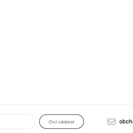
obch
Chci
odebírat